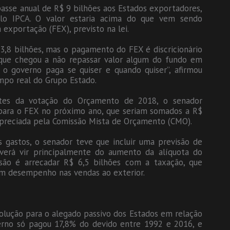
asse anual de R$ 9 bilhões aos Estados exportadores,
elo IPCA. O valor estaria acima do que vem sendo
 exportação (FEX), previsto na lei.
3,8 bilhões, mas o pagamento do FEX é discricionário
 que chegou a não repassar valor algum do fundo em
, o governo paga se quiser e quando quiser”, afirmou
mpo real do Grupo Estado.
ntes da votação do Orçamento de 2018, o senador
ara o FEX no próximo ano, que seriam somados a R$
i apreciada pela Comissão Mista de Orçamento (CMO).
gastos, o senador teve que incluir uma previsão de
verá vir principalmente do aumento da alíquota do
são é arrecadar R$ 6,5 bilhões com a taxação, que
om desempenho nas vendas ao exterior.
olução para o alegado passivo dos Estados em relação
erno só pagou 17,8% do devido entre 1992 e 2016, e