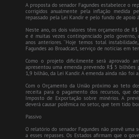
A proposta do senador Fagundes estabelece o rep
corrigidos anualmente pela inflação medida p
repassado pela Lei Kandir e pelo fundo de apoio à
Neste ano, os dois valores têm orçamento de R$ 
e é muitas vezes contingenciado pelo governo,
anos anteriores. “Hoje temos total instabilidade
Fagundes ao Broadcast, serviço de notícias em te
Como o projeto dificilmente será aprovado a
apresentou uma emenda prevendo R$ 5 bilhões p
1,9 bilhão, da Lei Kandir. A emenda ainda não fo
Com o Orçamento da União próximo ao teto dos 
receita para o pagamento dos recursos, que de
Imposto de Exportação sobre minérios. A previ
deverá causar polêmica no setor, que tem tido b
Passivo
O relatório do senador Fagundes não prevê uma s
a esses repasses. Os Estados afirmam que o gov