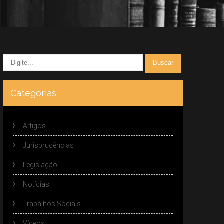
Categorias
Artigos
Jurisprudências
Legislação
Notícias
Trabalhos Sociais
Vídeos