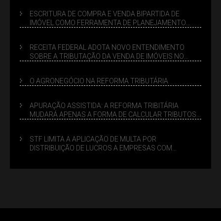
ESCRITURA DE COMPRA E VENDA BIPARTIDA DE
IMÓVEL COMO FERRAMENTA DE PLANEJAMENTO
SUCESSÓRIO
RECEITA FEDERAL ADOTA NOVO ENTENDIMENTO
SOBRE A TRIBUTAÇÃO DA VENDA DE IMÓVEIS NO
LUCRO PRESUMIDO
O AGRONEGÓCIO NA REFORMA TRIBUTÁRIA
APURAÇÃO ASSISTIDA: A REFORMA TRIBITÁRIA
MUDARÁ APENAS A FORMA DE CALCULAR TRIBUTOS
OU TAMBÉM A GESTÃO DE RISCOS DAS EMPRESAS?
STF LIMITA A APLICAÇÃO DE MULTA POR
DISTRIBUIÇÃO DE LUCROS A EMPRESAS COM
DÉBITOS FEDERAIS: ANÁLISE DOS NOVOS CRITÉRIOS