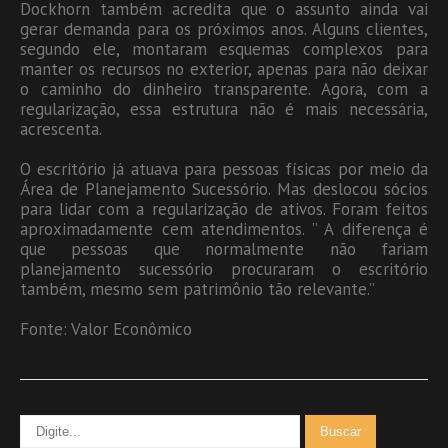
Dockhorn também acredita que o assunto ainda vai
gerar demanda para os próximos anos. Alguns clientes,
segundo ele, montaram esquemas complexos para
manter os recursos no exterior, apenas para não deixar
o caminho do dinheiro transparente. Agora, com a
regularização, essa estrutura não é mais necessária,
acrescenta.
O escritório já atuava para pessoas físicas por meio da
Área de Planejamento Sucessório. Mas deslocou sócios
para lidar com a regularização de ativos. Foram feitos
aproximadamente cem atendimentos. ” A diferença é
que pessoas que normalmente não fariam
planejamento sucessório procuraram o escritório
também, mesmo sem patrimônio tão relevante.”
Fonte: Valor Econômico