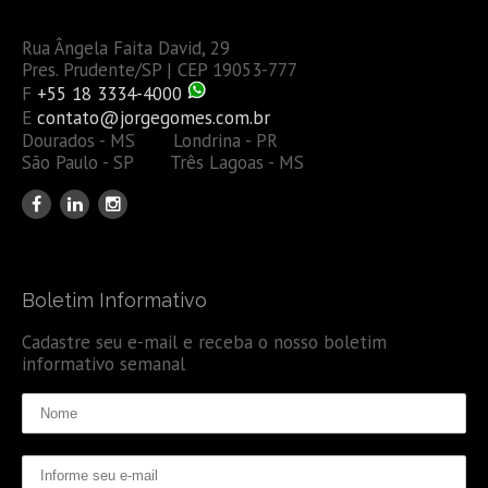
Rua Ângela Faita David, 29
Pres. Prudente/SP | CEP 19053-777
F
+55 18 3334-4000
E
contato@jorgegomes.com.br
Dourados - MS Londrina - PR
São Paulo - SP Três Lagoas - MS
Boletim Informativo
Cadastre seu e-mail e receba o nosso boletim
informativo semanal