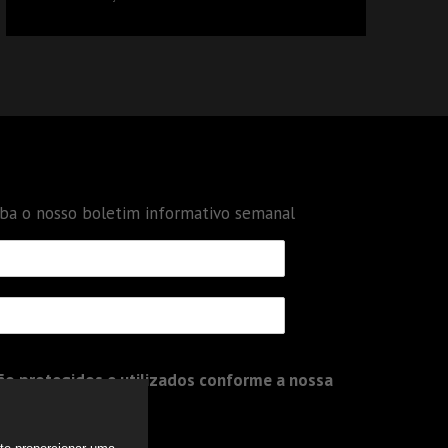
DÉBITOS FEDERAIS: ANÁLISE DOS NOVOS
CRITÉRIOS
eba o nosso boletim informativo semanal
o protegidos e utilizados conforme a nossa