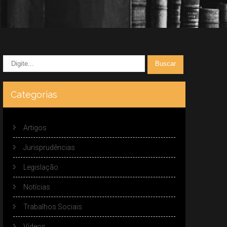
Categorias
Artigos
Jurisprudências
Legislação
Notícias
Trabalhos Sociais
Vídeos