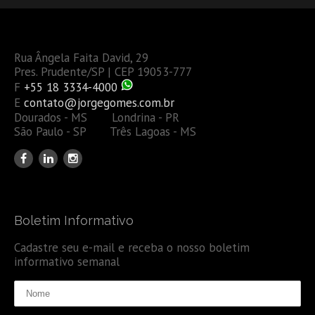
Rua Ângela Faita David, 29
Pres. Prudente/SP | CEP 19053-777
F
+55 18 3334-4000
E
contato@jorgegomes.com.br
Dourados - MS Londrina - PR
São Paulo - SP Três Lagoas - MS
Boletim Informativo
Cadastre seu e-mail e receba o nosso boletim
informativo semanal