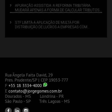
APURAÇÃO ASSISTIDA: A REFORMA TRIBITÁRIA
MUDARÁ APENAS A FORMA DE CALCULAR TRIBUTOS
OU TAMBÉM A GESTÃO DE RISCOS DAS EMPRESAS?
STF LIMITA A APLICAÇÃO DE MULTA POR
DISTRIBUIÇÃO DE LUCROS A EMPRESAS COM
DÉBITOS FEDERAIS: ANÁLISE DOS NOVOS CRITÉRIOS
Rua Ângela Faita David, 29
Pres. Prudente/SP | CEP 19053-777
F
+55 18 3334-4000
E
contato@jorgegomes.com.br
Dourados - MS Londrina - PR
São Paulo - SP Três Lagoas - MS