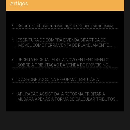
Artigos
Reforma Tributária: a vantagem de quem se antecipa
ESCRITURA DE COMPRA E VENDA BIPARTIDA DE
IMÓVEL COMO FERRAMENTA DE PLANEJAMENTO
SUCESSÓRIO
RECEITA FEDERAL ADOTA NOVO ENTENDIMENTO
SOBRE A TRIBUTAÇÃO DA VENDA DE IMÓVEIS NO
LUCRO PRESUMIDO
O AGRONEGÓCIO NA REFORMA TRIBUTÁRIA
APURAÇÃO ASSISTIDA: A REFORMA TRIBITÁRIA
MUDARÁ APENAS A FORMA DE CALCULAR TRIBUTOS
OU TAMBÉM A GESTÃO DE RISCOS DAS EMPRESAS?