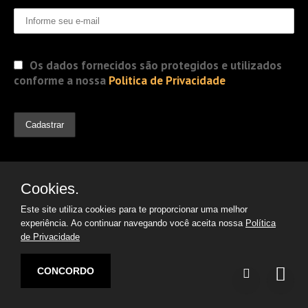
Os dados fornecidos são protegidos e utilizados
conforme a nossa
Politica de Privacidade
Cookies.
Este site utiliza cookies para te proporcionar uma melhor
experiência. Ao continuar navegando você aceita nossa
Política
de Privacidade
© 2019 Jorge Gomes
Advogados. Direitos Reservados
CONCORDO
Desenvolvido por:
Argon | Otimização de Sites