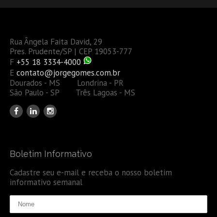
Rua Ângela Faita David, 29
Pres. Prudente/SP | CEP 19053-777
F
+55 18 3334-4000
E
contato@jorgegomes.com.br
Dourados - MS Londrina - PR
São Paulo - SP Três Lagoas - MS
Boletim Informativo
Cadastre seu e-mail e receba o nosso boletim
informativo semanal