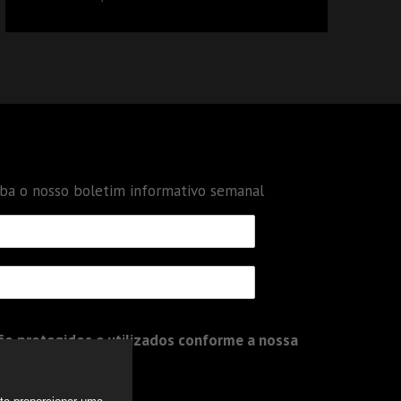
DÉBITOS FEDERAIS: ANÁLISE DOS NOVOS
CRITÉRIOS
eba o nosso boletim informativo semanal
o protegidos e utilizados conforme a nossa