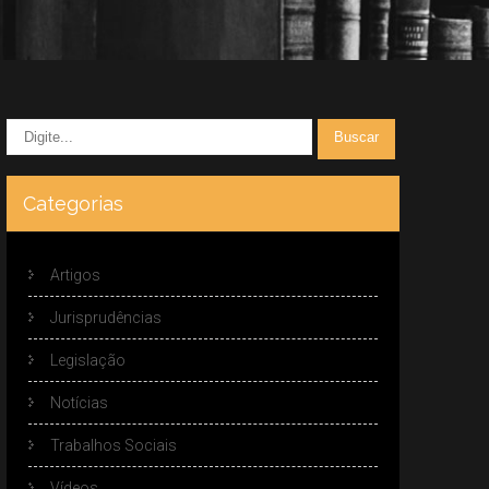
Categorias
Artigos
Jurisprudências
Legislação
Notícias
Trabalhos Sociais
Vídeos