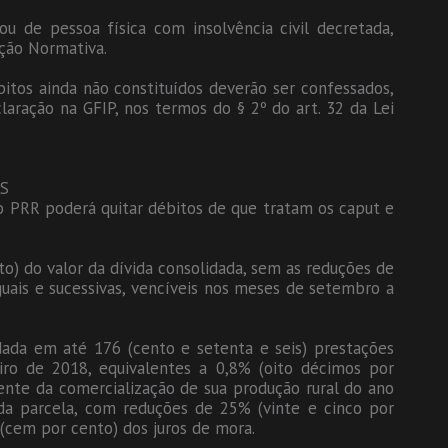
ou de pessoa física com insolvência civil decretada,
ução Normativa.
bitos ainda não constituídos deverão ser confessados,
laração na GFIP, nos termos do § 2º do art. 32 da Lei
S
 ao PRR poderá quitar débitos de que tratam os caput e
o) do valor da dívida consolidada, sem as reduções de
iguais e sucessivas, vencíveis nos meses de setembro a
dada em até 176 (cento e setenta e seis) prestações
eiro de 2018, equivalentes a 0,8% (oito décimos por
ente da comercialização de sua produção rural do ano
da parcela, com reduções de 25% (vinte e cinco por
(cem por cento) dos juros de mora.