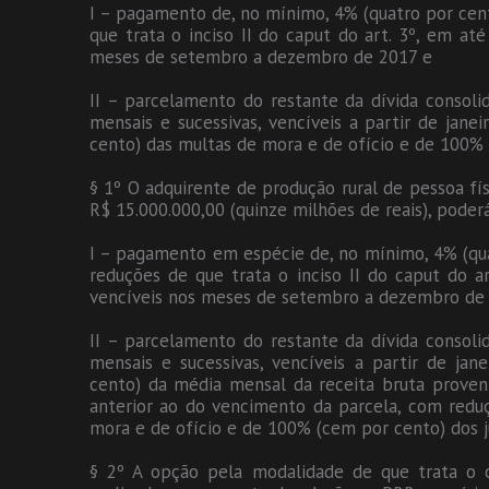
I – pagamento de, no mínimo, 4% (quatro por cent
que trata o inciso II do caput do art. 3º, em até 
meses de setembro a dezembro de 2017 e
II – parcelamento do restante da dívida consoli
mensais e sucessivas, vencíveis a partir de jan
cento) das multas de mora e de ofício e de 100% 
§ 1º O adquirente de produção rural de pessoa físi
R$ 15.000.000,00 (quinze milhões de reais), poder
I – pagamento em espécie de, no mínimo, 4% (quat
reduções de que trata o inciso II do caput do art
vencíveis nos meses de setembro a dezembro de
II – parcelamento do restante da dívida consoli
mensais e sucessivas, vencíveis a partir de jan
cento) da média mensal da receita bruta proven
anterior ao do vencimento da parcela, com redu
mora e de ofício e de 100% (cem por cento) dos j
§ 2º A opção pela modalidade de que trata o 