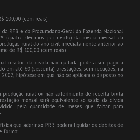
 R$ 100,00 (cem reais)
 da RFB e da Procuradoria-Geral da Fazenda Nacional
,4% (quatro décimos por cento) da média mensal da
produção rural do ano civil imediatamente anterior ao
imo de R$ 100,00 (cem reais)
ual resíduo da dívida não quitada poderá ser pago à
lado em até 60 (sessenta) prestações, sem reduções, na
e 2002, hipótese em que não se aplicará o disposto no
à produção rural ou não auferimento de receita bruta
restação mensal será equivalente ao saldo da dívida
dividido pela quantidade de meses que faltar para
.
física que aderir ao PRR poderá liquidar os débitos de
te forma: