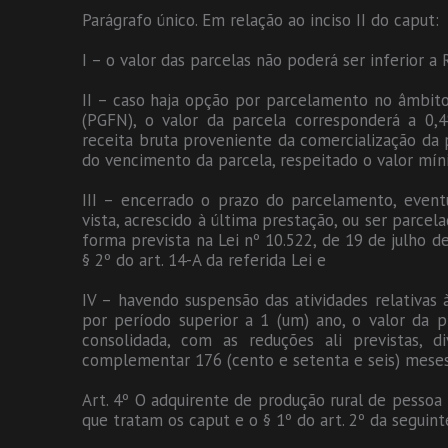
Parágrafo único. Em relação ao inciso II do caput:
I – o valor das parcelas não poderá ser inferior a
II – caso haja opção por parcelamento no âmbito
(PGFN), o valor da parcela corresponderá a 0
receita bruta proveniente da comercialização da 
do vencimento da parcela, respeitado o valor mín
III – encerrado o prazo do parcelamento, event
vista, acrescido à última prestação, ou ser parce
forma prevista na Lei nº 10.522, de 19 de julho d
§ 2º do art. 14-A da referida Lei e
IV – havendo suspensão das atividades relativas 
por período superior a 1 (um) ano, o valor da p
consolidada, com as reduções ali previstas, 
complementar 176 (cento e setenta e seis) meses
Art. 4º O adquirente de produção rural de pessoa 
que tratam os caput e o § 1º do art. 2º da seguin