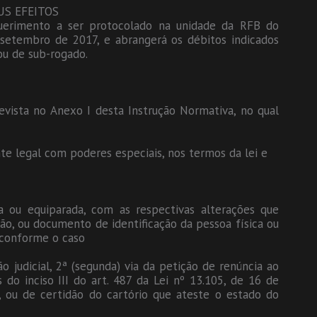
US EFEITOS
uerimento a ser protocolado na unidade da RFB do
e setembro de 2017, e abrangerá os débitos indicados
ou de sub-rogado.
vista no Anexo I desta Instrução Normativa, no qual
te legal com poderes especiais, nos termos da lei e
a ou equiparada, com as respectivas alterações que
ão, ou documento de identificação da pessoa física ou
 conforme o caso
o judicial, 2ª (segunda) via da petição de renúncia ao
 do inciso III do art. 487 da Lei nº 13.105, de 16 de
, ou de certidão do cartório que ateste o estado do