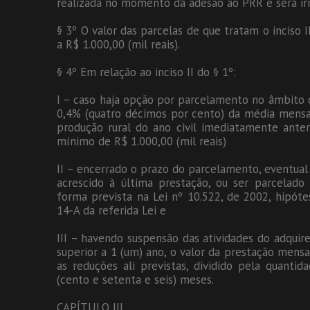
realizada no momento da adesão ao PRR e será irr
§ 3º O valor das parcelas de que tratam o inciso II
a R$ 1.000,00 (mil reais).
§ 4º Em relação ao inciso II do § 1º:
I – caso haja opção por parcelamento no âmbito 
0,4% (quatro décimos por cento) da média mensal
produção rural do ano civil imediatamente anter
mínimo de R$ 1.000,00 (mil reais)
II – encerrado o prazo do parcelamento, eventual 
acrescido à última prestação, ou ser parcelado
forma prevista na Lei nº 10.522, de 2002, hipóte
14-A da referida Lei e
III – havendo suspensão das atividades do adquir
superior a 1 (um) ano, o valor da prestação mensa
as reduções ali previstas, dividido pela quan
(cento e setenta e seis) meses.
CAPÍTULO III