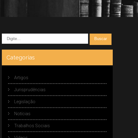
Categorias
Artigos
Jurisprudências
Legislação
Notícias
Trabalhos Sociais
Vídeos