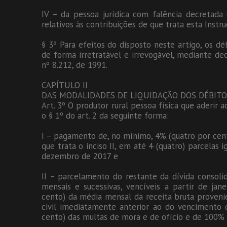
IV – da pessoa jurídica com falência decretada 
relativos às contribuições de que trata esta Instr
§ 3º Para efeitos do disposto neste artigo, os dé
de forma irretratável e irrevogável, mediante dec
nº 8.212, de 1991.
CAPÍTULO II
DAS MODALIDADES DE LIQUIDAÇÃO DOS DÉBITO
Art. 3º O produtor rural pessoa física que aderir
o § 1º do art. 2 da seguinte forma:
I – pagamento de, no mínimo, 4% (quatro por cent
que trata o inciso II, em até 4 (quatro) parcelas 
dezembro de 2017 e
II – parcelamento do restante da dívida consoli
mensais e sucessivas, vencíveis a partir de jan
cento) da média mensal da receita bruta proveni
civil imediatamente anterior ao do vencimento 
cento) das multas de mora e de ofício e de 100% 