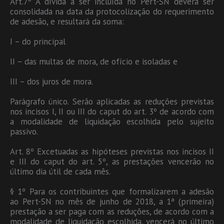
Art.7º A dívida a ser incluída no Pert-SN deverá ser
consolidada na data da protocolização do requerimento
de adesão, e resultará da soma:
I – do principal
II – das multas de mora, de ofício e isoladas e
III – dos juros de mora.
Parágrafo único. Serão aplicadas as reduções previstas
nos incisos I, II ou III do caput do art. 3º de acordo com
a modalidade de liquidação escolhida pelo sujeito
passivo.
Art. 8º Excetuadas as hipóteses previstas nos incisos II
e III do caput do art. 5º, as prestações vencerão no
último dia útil de cada mês.
§ 1º Para os contribuintes que formalizarem a adesão
ao Pert-SN no mês de junho de 2018, a 1ª (primeira)
prestação a ser paga com as reduções, de acordo com a
modalidade de liquidação escolhida, vencerá no último