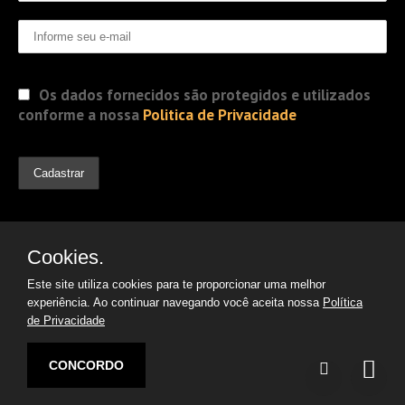
Os dados fornecidos são protegidos e utilizados
conforme a nossa
Politica de Privacidade
Cookies.
Este site utiliza cookies para te proporcionar uma melhor
experiência. Ao continuar navegando você aceita nossa
Política
de Privacidade
© 2019 Jorge Gomes
Advogados. Direitos Reservados
CONCORDO
Desenvolvido por:
Argon | Otimização de Sites