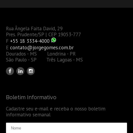
Rua Ângela Faita David, 29
Pres. Prudente/SP | CEP 19053-777
F
+55 18 3334-4000
E
contato@jorgegomes.com.br
Dourados - MS Londrina - PR
São Paulo - SP Três Lagoas - MS
Boletim Informativo
Cadastre seu e-mail e receba o nosso boletim
informativo semanal