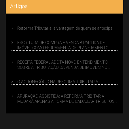
Artigos
Reforma Tributária: a vantagem de quem se antecipa
ESCRITURA DE COMPRA E VENDA BIPARTIDA DE
IMÓVEL COMO FERRAMENTA DE PLANEJAMENTO
SUCESSÓRIO
RECEITA FEDERAL ADOTA NOVO ENTENDIMENTO
SOBRE A TRIBUTAÇÃO DA VENDA DE IMÓVEIS NO
LUCRO PRESUMIDO
O AGRONEGÓCIO NA REFORMA TRIBUTÁRIA
APURAÇÃO ASSISTIDA: A REFORMA TRIBITÁRIA
MUDARÁ APENAS A FORMA DE CALCULAR TRIBUTOS
OU TAMBÉM A GESTÃO DE RISCOS DAS EMPRESAS?