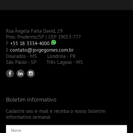
Rua Ângela Faita David, 29
Pres. Prudente/SP | CEP 19053-777
F
+55 18 3334-4000
E
contato@jorgegomes.com.br
Dourados - MS Londrina - PR
São Paulo - SP Três Lagoas - MS
Boletim Informativo
Cadastre seu e-mail e receba o nosso boletim
informativo semanal