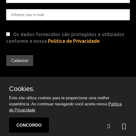
Os dados fornecidos são protegidos e utilizados
conforme a nossa
Politica de Privacidade
Cookies.
Este site utiliza cookies para te proporcionar uma melhor
experiência. Ao continuar navegando você aceita nossa
Política
de Privacidade
© 2019 Jorge Gomes
Advogados. Direitos Reservados
CONCORDO
Desenvolvido por:
Argon | Otimização de Sites