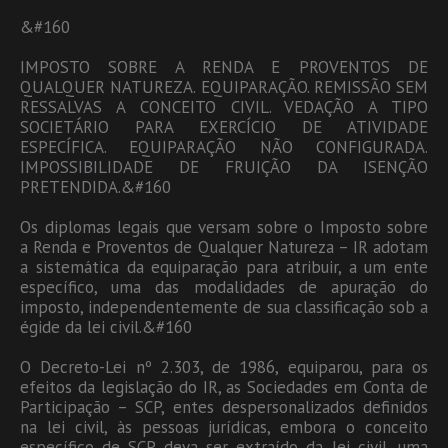
&#160
IMPOSTO SOBRE A RENDA E PROVENTOS DE
QUALQUER NATUREZA. EQUIPARAÇÃO. REMISSÃO SEM
RESSALVAS A CONCEITO CIVIL. VEDAÇÃO A TIPO
SOCIETÁRIO PARA EXERCÍCIO DE ATIVIDADE
ESPECÍFICA. EQUIPARAÇÃO NÃO CONFIGURADA.
IMPOSSIBILIDADE DE FRUIÇÃO DA ISENÇÃO
PRETENDIDA.&#160
Os diplomas legais que versam sobre o Imposto sobre
a Renda e Proventos de Qualquer Natureza – IR adotam
a sistemática da equiparação para atribuir, a um ente
específico, uma das modalidades de apuração do
imposto, independentemente de sua classificação sob a
égide da lei civil.&#160
O Decreto-Lei nº 2.303, de 1986, equiparou, para os
efeitos da legislação do IR, as Sociedades em Conta de
Participação – SCP, entes despersonalizados definidos
na lei civil, às pessoas jurídicas, embora o conceito
específico de SCP deva ser extraído da lei civil, uma