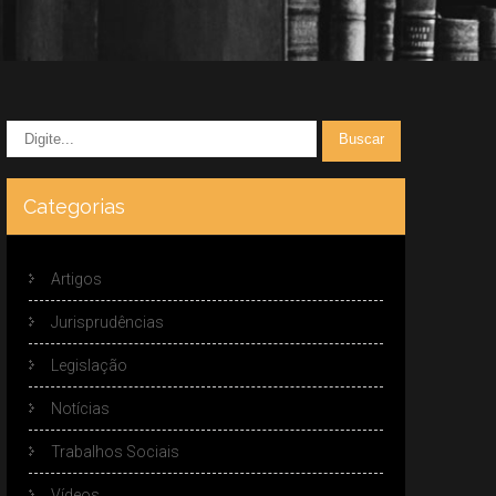
Categorias
Artigos
Jurisprudências
Legislação
Notícias
Trabalhos Sociais
Vídeos