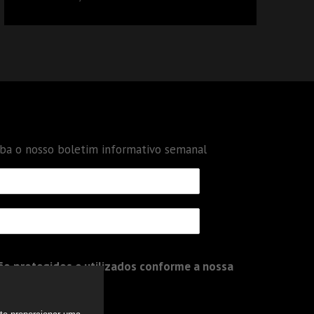
DÉBITOS FEDERAIS: ANÁLISE DOS NOVOS
CRITÉRIOS
eba o nosso boletim informativo semanal
o protegidos e utilizados conforme a nossa