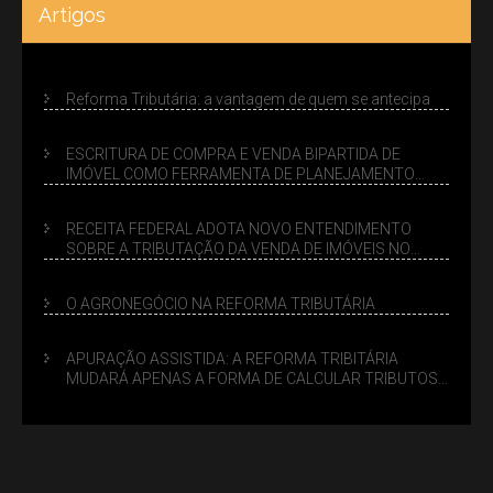
Artigos
Reforma Tributária: a vantagem de quem se antecipa
ESCRITURA DE COMPRA E VENDA BIPARTIDA DE
IMÓVEL COMO FERRAMENTA DE PLANEJAMENTO
SUCESSÓRIO
RECEITA FEDERAL ADOTA NOVO ENTENDIMENTO
SOBRE A TRIBUTAÇÃO DA VENDA DE IMÓVEIS NO
LUCRO PRESUMIDO
O AGRONEGÓCIO NA REFORMA TRIBUTÁRIA
APURAÇÃO ASSISTIDA: A REFORMA TRIBITÁRIA
MUDARÁ APENAS A FORMA DE CALCULAR TRIBUTOS
OU TAMBÉM A GESTÃO DE RISCOS DAS EMPRESAS?