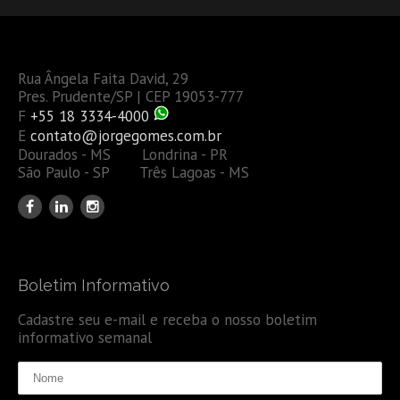
Rua Ângela Faita David, 29
Pres. Prudente/SP | CEP 19053-777
F
+55 18 3334-4000
E
contato@jorgegomes.com.br
Dourados - MS Londrina - PR
São Paulo - SP Três Lagoas - MS
Boletim Informativo
Cadastre seu e-mail e receba o nosso boletim
informativo semanal