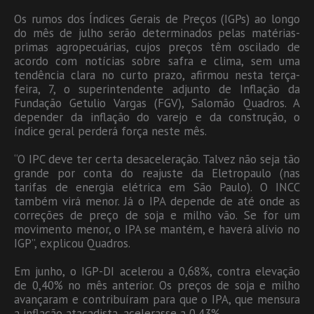
Os rumos dos Índices Gerais de Preços (IGPs) ao longo
do mês de julho serão determinados pelas matérias-
primas agropecuárias, cujos preços têm oscilado de
acordo com notícias sobre safra e clima, sem uma
tendência clara no curto prazo, afirmou nesta terça-
feira, 7, o superintendente adjunto de Inflação da
Fundação Getulio Vargas (FGV), Salomão Quadros. A
depender da inflação do varejo e da construção, o
índice geral perderá força neste mês.
“O IPC deve ter certa desaceleração. Talvez não seja tão
grande por conta do reajuste da Eletropaulo (nas
tarifas de energia elétrica em São Paulo). O INCC
também virá menor. Já o IPA depende de até onde as
correções de preço de soja e milho vão. Se for um
movimento menor, o IPA se mantém, e haverá alívio no
IGP”, explicou Quadros.
Em junho, o IGP-DI acelerou a 0,68%, contra elevação
de 0,40% no mês anterior. Os preços de soja e milho
avançaram e contribuíram para que o IPA, que mensura
a inflação atacadista, acelerasse a 0,43%.