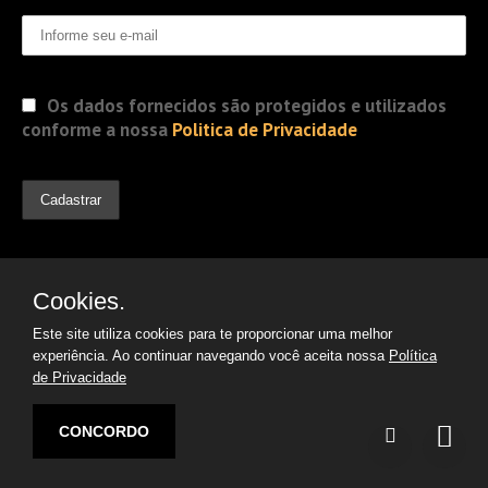
Os dados fornecidos são protegidos e utilizados
conforme a nossa
Politica de Privacidade
Cookies.
Este site utiliza cookies para te proporcionar uma melhor
experiência. Ao continuar navegando você aceita nossa
Política
de Privacidade
© 2019 Jorge Gomes
Advogados. Direitos Reservados
CONCORDO
Desenvolvido por:
Argon | Otimização de Sites