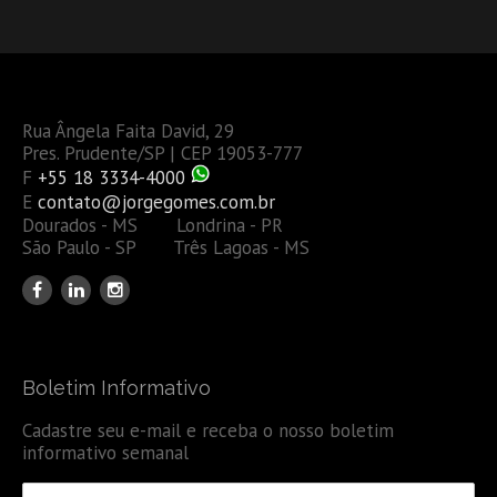
Rua Ângela Faita David, 29
Pres. Prudente/SP | CEP 19053-777
F
+55 18 3334-4000
E
contato@jorgegomes.com.br
Dourados - MS Londrina - PR
São Paulo - SP Três Lagoas - MS
Boletim Informativo
Cadastre seu e-mail e receba o nosso boletim
informativo semanal