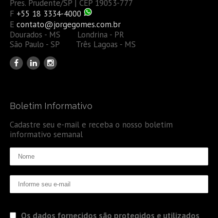
Pres. Prudente/SP | CEP 19053-777
F
+55 18 3334-4000
E
contato@jorgegomes.com.br
Dourados - MS Londrina - PR
São Paulo - SP Três Lagoas - MS
Boletim Informativo
Cadastre seu e-mail e receba o nosso boletim
informativo semanal
Os dados fornecidos são protegidos e utilizados