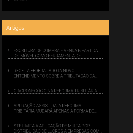
Artigos
ESCRITURA DE COMPRA E VENDA BIPARTIDA
DE IMÓVEL COMO FERRAMENTA DE
PLANEJAMENTO SUCESSÓRIO
RECEITA FEDERAL ADOTA NOVO
ENTENDIMENTO SOBRE A TRIBUTAÇÃO DA
VENDA DE IMÓVEIS NO LUCRO PRESUMIDO
O AGRONEGÓCIO NA REFORMA TRIBUTÁRIA
APURAÇÃO ASSISTIDA: A REFORMA
TRIBITÁRIA MUDARÁ APENAS A FORMA DE
CALCULAR TRIBUTOS OU TAMBÉM A GESTÃO
DE RISCOS DAS EMPRESAS?
STF LIMITA A APLICAÇÃO DE MULTA POR
DISTRIBUIÇÃO DE LUCROS A EMPRESAS COM