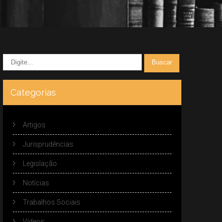
Categorias
Artigos
Jurisprudências
Legislação
Notícias
Trabalhos Sociais
Vídeos