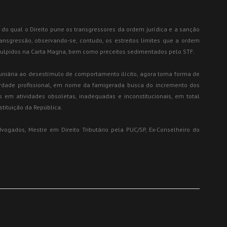
 do qual o Direito pune os transgressores da ordem jurídica e a sanção
ransgressão, observando-se, contudo, os estreitos limites que a ordem
insculpidos na Carta Magna, bem como preceitos sedimentados pelo STF.
niária ao desestímulo de comportamento ilícito, agora toma forma de
erdade profissional, em nome da famigerada busca do incremento dos
s em atividades obsoletas, inadequadas e inconstitucionais, em total
tituição da República.
gados, Mestre em Direito Tributário pela PUC/SP, Ex-Conselheiro do