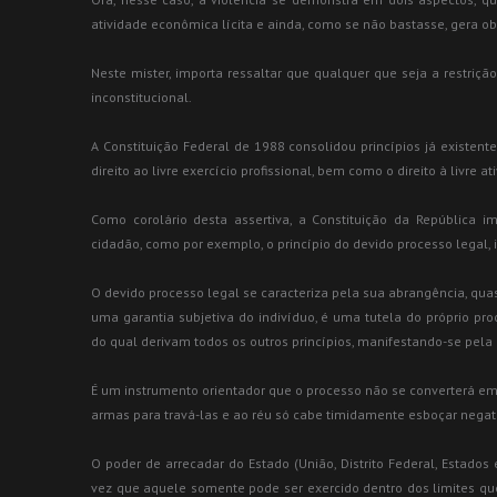
atividade econômica lícita e ainda, como se não bastasse, gera o
Neste mister, importa ressaltar que qualquer que seja a restriçã
inconstitucional.
A Constituição Federal de 1988 consolidou princípios já existen
direito ao livre exercício profissional, bem como o direito à livre 
Como corolário desta assertiva, a Constituição da República imp
cidadão, como por exemplo, o princípio do devido processo legal, i
O devido processo legal se caracteriza pela sua abrangência, quas
uma garantia subjetiva do indivíduo, é uma tutela do próprio pro
do qual derivam todos os outros princípios, manifestando-se pela 
É um instrumento orientador que o processo não se converterá e
armas para travá-las e ao réu só cabe timidamente esboçar negat
O poder de arrecadar do Estado (União, Distrito Federal, Estado
vez que aquele somente pode ser exercido dentro dos limites qu