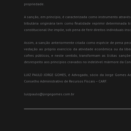
propriedade.
A sanção, em princípio, é caracterizada como instrumento através
tributária originária tem como finalidade reprimir determinada t
constitucional lhe impõe, sob pena de ferir direitos individuais 
Assim, a sanção anteriormente criada como espécie de pena pecu
vedação ao próprio exercício da atividade econômica ou da lib
cofres públicos, e neste sentido, transformam as lícitas sançõe
desrespeito aos princípios cravados no indelével mármore da Cons
LUIZ PAULO JORGE GOMES, é Advogado, sócio da Jorge Gomes Advo
Conselho Administrativo de Recursos Fiscais – CARF.
luizpaulo@jorgegomes.com.br