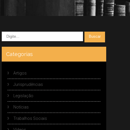
Categorias
Artigos
Jurisprudências
Legislação
Notícias
Trabalhos Sociais
Vídeos