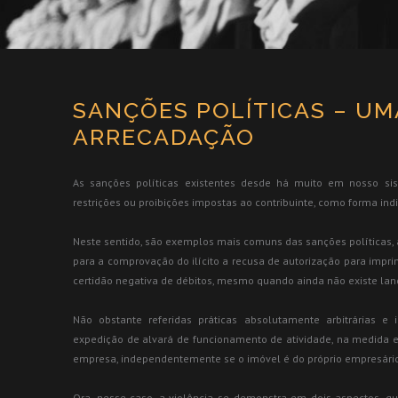
SANÇÕES POLÍTICAS – UM
ARRECADAÇÃO
As sanções políticas existentes desde há muito em nosso s
restrições ou proibições impostas ao contribuinte, como forma ind
Neste sentido, são exemplos mais comuns das sanções políticas,
para a comprovação do ilícito a recusa de autorização para imprim
certidão negativa de débitos, mesmo quando ainda não existe lan
Não obstante referidas práticas absolutamente arbitrárias e
expedição de alvará de funcionamento de atividade, na medida 
empresa, independentemente se o imóvel é do próprio empresário 
Ora, nesse caso, a violência se demonstra em dois aspectos, q