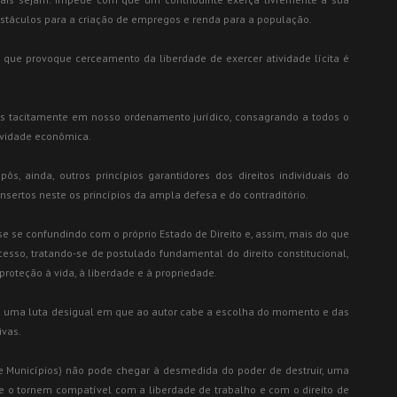
bstáculos para a criação de empregos e renda para a população.
o que provoque cerceamento da liberdade de exercer atividade lícita é
tes tacitamente em nosso ordenamento jurídico, consagrando a todos o
atividade econômica.
ôs, ainda, outros princípios garantidores dos direitos individuais do
nsertos neste os princípios da ampla defesa e do contraditório.
e se confundindo com o próprio Estado de Direito e, assim, mais do que
cesso, tratando-se de postulado fundamental do direito constitucional,
proteção à vida, à liberdade e à propriedade.
m uma luta desigual em que ao autor cabe a escolha do momento e das
ivas.
s e Municípios) não pode chegar à desmedida do poder de destruir, uma
e o tornem compatível com a liberdade de trabalho e com o direito de