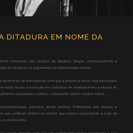
A DITADURA EM NOME DA
istema remontam aos tempos da ditadura Vargas, correspondendo a
ireta de obrigá-lo ao pagamento de determinado tributo.
 a apreensão de mercadorias sem que a presença delas seja necessária
ir notas fiscais a inscrição em cadastros de inadimplentes a recusa de
çamento consumado contra o contribuinte, dentre muitos outros.
 inconstitucionais, pasmem, ainda existem Prefeituras que negam a
em que verificam débitos no imóvel que estará comportando a sede da
ou de terceiros.
uais sejam: impede com que um contribuinte exerça livremente a sua