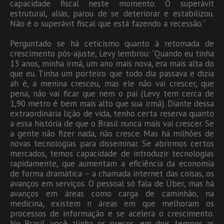
capacidade fiscal neste momento. O superávit
estrutural, aliás, parou de se deteriorar e estabilizou.
Não é o superávit fiscal que está fazendo a recessão.”
Perguntado se há ceticismo quanto à retomada de
crescimento pós-ajuste, Levy lembrou: “Quando eu tinha
13 anos, minha irmã, um ano mais nova, era mais alta do
que eu. Tinha um porteiro que todo dia passava e dizia
ah é, a menina cresceu, mas ele não vai crescer, que
pena, não vai ficar que nem o pai (Levy tem cerca de
1,90 metro é bem mais alto que sua irmã). Diante dessa
extraordinária lição de vida, tenho certa reserva quanto
a essa história de que o Brasil nunca mais vai crescer. Se
a gente não fizer nada, não cresce. Mas há milhões de
novas tecnologias para disseminar. Se abrirmos certos
mercados, temos capacidade de introduzir tecnologias
rapidamente, que aumentam a eficiência da economia
de forma dramática – a chamada internet das coisas, os
avanços em serviços. O pessoal só fala de Über, mas há
avanços em áreas como carga de caminhão, na
medicina, existem n áreas em que melhoram os
processos de informação e se acelera o crescimento.
No Brasil, você alinha os preços, em dois tempos as