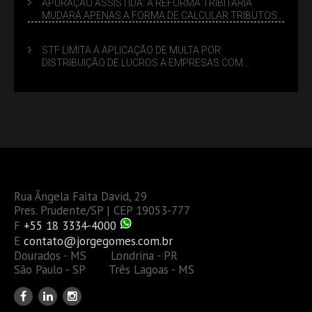
APURAÇÃO ASSISTIDA: A REFORMA TRIBITÁRIA
MUDARÁ APENAS A FORMA DE CALCULAR TRIBUTOS
OU TAMBÉM A GESTÃO DE RISCOS DAS EMPRESAS?
STF LIMITA A APLICAÇÃO DE MULTA POR
DISTRIBUIÇÃO DE LUCROS A EMPRESAS COM
DÉBITOS FEDERAIS: ANÁLISE DOS NOVOS CRITÉRIOS
Rua Ângela Faita David, 29
Pres. Prudente/SP | CEP 19053-777
F
+55 18 3334-4000
E
contato@jorgegomes.com.br
Dourados - MS Londrina - PR
São Paulo - SP Três Lagoas - MS