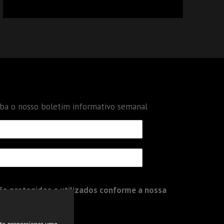
CALCULAR TRIBUTOS OU TAMBÉM A GESTÃO
DE RISCOS DAS EMPRESAS?
eba o nosso boletim informativo semanal
o protegidos e utilizados conforme a nossa