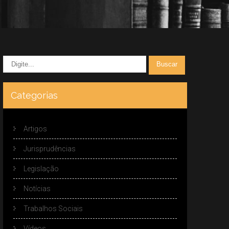
Categorias
Artigos
Jurisprudências
Legislação
Notícias
Trabalhos Sociais
Vídeos