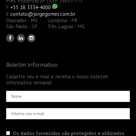
Pres. Prudente/SP | CEP 19053-777
F
+55 18 3334-4000
E
contato@jorgegomes.com.br
Dourados - MS Londrina - PR
São Paulo - SP Três Lagoas - MS
Boletim Informativo
Cadastre seu e-mail e receba o nosso boletim
informativo semanal
Os dados fornecidos são protegidos e utilizados