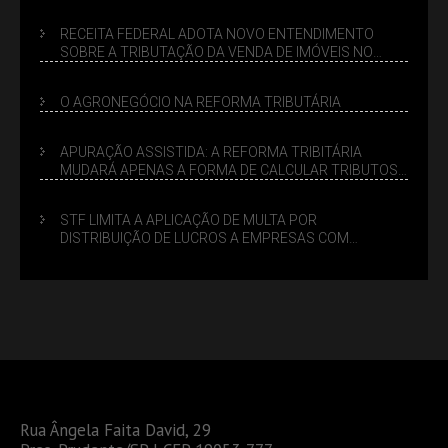
SUCESSÓRIO
RECEITA FEDERAL ADOTA NOVO ENTENDIMENTO
SOBRE A TRIBUTAÇÃO DA VENDA DE IMÓVEIS NO
LUCRO PRESUMIDO
O AGRONEGÓCIO NA REFORMA TRIBUTÁRIA
APURAÇÃO ASSISTIDA: A REFORMA TRIBITÁRIA
MUDARÁ APENAS A FORMA DE CALCULAR TRIBUTOS
OU TAMBÉM A GESTÃO DE RISCOS DAS EMPRESAS?
STF LIMITA A APLICAÇÃO DE MULTA POR
DISTRIBUIÇÃO DE LUCROS A EMPRESAS COM
DÉBITOS FEDERAIS: ANÁLISE DOS NOVOS CRITÉRIOS
Rua Ângela Faita David, 29