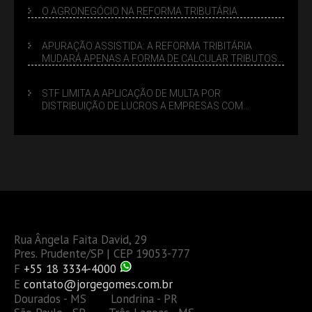
O AGRONEGÓCIO NA REFORMA TRIBUTÁRIA
APURAÇÃO ASSISTIDA: A REFORMA TRIBITÁRIA
MUDARÁ APENAS A FORMA DE CALCULAR TRIBUTOS
OU TAMBÉM A GESTÃO DE RISCOS DAS EMPRESAS?
STF LIMITA A APLICAÇÃO DE MULTA POR
DISTRIBUIÇÃO DE LUCROS A EMPRESAS COM
DÉBITOS FEDERAIS: ANÁLISE DOS NOVOS CRITÉRIOS
Rua Ângela Faita David, 29
Pres. Prudente/SP | CEP 19053-777
F
+55 18 3334-4000
E
contato@jorgegomes.com.br
Dourados - MS Londrina - PR