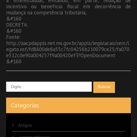
a interestadual, evitando, em parte, redução de
incentivo ou benefício fiscal em decorrência de
mudança na competência tributária,
&#160
DECRETA:
&#160
Fonte:
http://aacpdappls.net.ms.gov.br/appls/legislacao/serc/l
egato.nsf/fd8600de8a55c7fc04256b210079ce25/fa070
e512c0e90a004257f9a00420ef3?OpenDocument
&#160
Categorias
Artigos