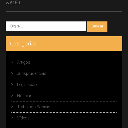
&#160
Categorias
Artigos
Jurisprudências
Legislação
Notícias
Trabalhos Sociais
Vídeos