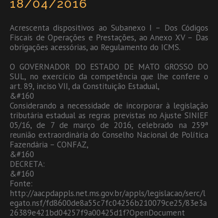
18/04/2016
Acrescenta dispositivos ao Subanexo I – Dos Códigos
Fiscais de Operações e Prestações, ao Anexo XV – Das
obrigações acessórias, ao Regulamento do ICMS.
O GOVERNADOR DO ESTADO DE MATO GROSSO DO
SUL, no exercício da competência que lhe confere o
art. 89, inciso VII, da Constituição Estadual,
&#160
Considerando a necessidade de incorporar à legislação
tributária estadual as regras previstas no Ajuste SINIEF
05/16, de 7 de março de 2016, celebrado na 259ª
reunião extraordinária do Conselho Nacional de Política
Fazendária – CONFAZ,
&#160
DECRETA:
&#160
Fonte:
http://aacpdappls.net.ms.gov.br/appls/legislacao/serc/l
egato.nsf/fd8600de8a55c7fc04256b210079ce25/83e3a
26389e421bd04257f9a00425d1f?OpenDocument