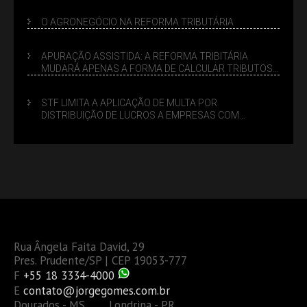
O AGRONEGÓCIO NA REFORMA TRIBUTÁRIA
APURAÇÃO ASSISTIDA: A REFORMA TRIBITÁRIA
MUDARÁ APENAS A FORMA DE CALCULAR TRIBUTOS
OU TAMBÉM A GESTÃO DE RISCOS DAS EMPRESAS?
STF LIMITA A APLICAÇÃO DE MULTA POR
DISTRIBUIÇÃO DE LUCROS A EMPRESAS COM
DÉBITOS FEDERAIS: ANÁLISE DOS NOVOS CRITÉRIOS
Rua Ângela Faita David, 29
Pres. Prudente/SP | CEP 19053-777
F
+55 18 3334-4000
E
contato@jorgegomes.com.br
Dourados - MS Londrina - PR