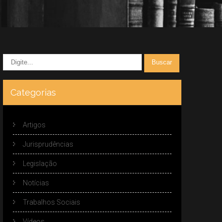
Categorias
Artigos
Jurisprudências
Legislação
Notícias
Trabalhos Sociais
Vídeos