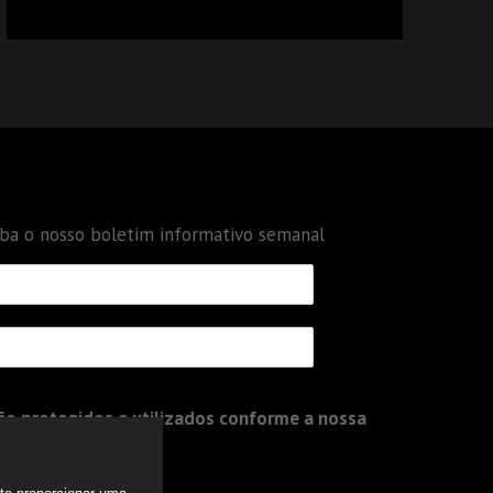
CALCULAR TRIBUTOS OU TAMBÉM A GESTÃO
DE RISCOS DAS EMPRESAS?
eba o nosso boletim informativo semanal
o protegidos e utilizados conforme a nossa