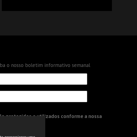
CALCULAR TRIBUTOS OU TAMBÉM A GESTÃO
DE RISCOS DAS EMPRESAS?
eba o nosso boletim informativo semanal
o protegidos e utilizados conforme a nossa