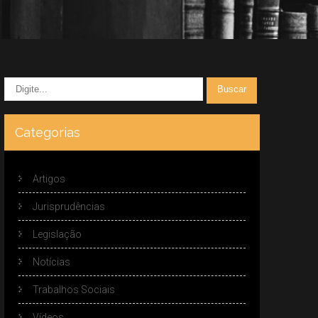
Categorias
Artigos
Jurisprudências
Legislação
Notícias
Trabalhos Sociais
Vídeos