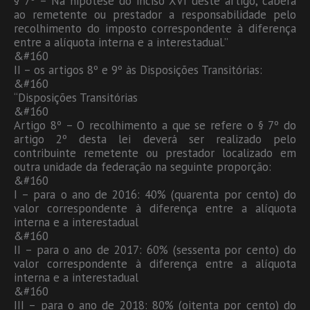
§ 7º – Na hipótese do inciso XVI deste artigo, caberá
ao remetente ou prestador a responsabilidade pelo
recolhimento do imposto correspondente à diferença
entre a alíquota interna e a interestadual.”
&#160
II – os artigos 8º e 9º às Disposições Transitórias:
&#160
“Disposições Transitórias
&#160
Artigo 8º – O recolhimento a que se refere o § 7º do
artigo 2º desta lei deverá ser realizado pelo
contribuinte remetente ou prestador localizado em
outra unidade da federação na seguinte proporção:
&#160
I – para o ano de 2016: 40% (quarenta por cento) do
valor correspondente à diferença entre a alíquota
interna e a interestadual
&#160
II – para o ano de 2017: 60% (sessenta por cento) do
valor correspondente à diferença entre a alíquota
interna e a interestadual
&#160
III – para o ano de 2018: 80% (oitenta por cento) do