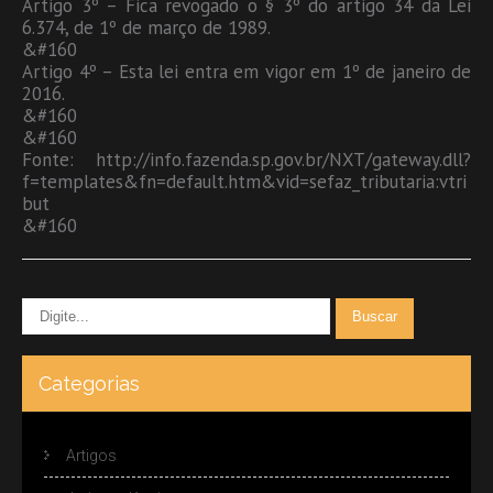
Artigo 3º – Fica revogado o § 3º do artigo 34 da Lei
6.374, de 1º de março de 1989.
&#160
Artigo 4º – Esta lei entra em vigor em 1º de janeiro de
2016.
&#160
&#160
Fonte: http://info.fazenda.sp.gov.br/NXT/gateway.dll?
f=templates&fn=default.htm&vid=sefaz_tributaria:vtri
but
&#160
Categorias
Artigos