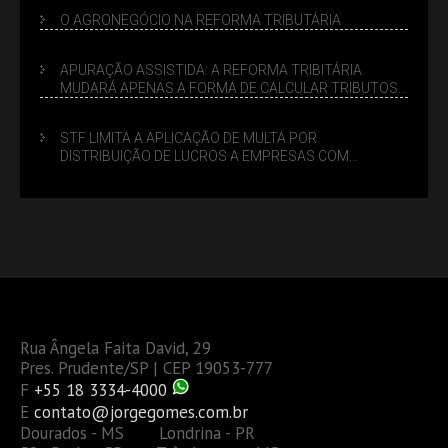
O AGRONEGÓCIO NA REFORMA TRIBUTÁRIA
APURAÇÃO ASSISTIDA: A REFORMA TRIBITÁRIA
MUDARÁ APENAS A FORMA DE CALCULAR TRIBUTOS
OU TAMBÉM A GESTÃO DE RISCOS DAS EMPRESAS?
STF LIMITA A APLICAÇÃO DE MULTA POR
DISTRIBUIÇÃO DE LUCROS A EMPRESAS COM
DÉBITOS FEDERAIS: ANÁLISE DOS NOVOS CRITÉRIOS
Rua Ângela Faita David, 29
Pres. Prudente/SP | CEP 19053-777
F
+55 18 3334-4000
E
contato@jorgegomes.com.br
Dourados - MS Londrina - PR