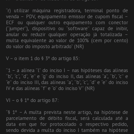
“r) utilizar máquina registradora, terminal ponto de
venda – PDV, equipamento emissor de cupom fiscal –
ECF ou qualquer outro equipamento com conector
(“jumper”), dispositivo ou “software” capaz de inibir,
anular ou reduzir qualquer operação já totalizada –
multa equivalente ao valor de 100% (cem por cento)
do valor do imposto arbitrado” (NR)
V – o item 1 do § 3º do artigo 85:
“1 – a alínea “l” do inciso I – nas hipóteses das alíneas
“b”, “c”, “d”, “e” e “g” do inciso II, das alíneas “a”, “b”, “c” e
“e” do inciso III, das alíneas “a”, “b”, “c”, “d” e “e” do inciso
IV e das alíneas “f” e “o” do inciso V” (NR)
VI – o § 1º do artigo 87:
“§ 1º – A multa prevista neste artigo, na hipótese de
parcelamento de débito fiscal, será calculada até a
data em que for protocolado o respectivo pedido,
sendo devida a multa do inciso I também na hipótese