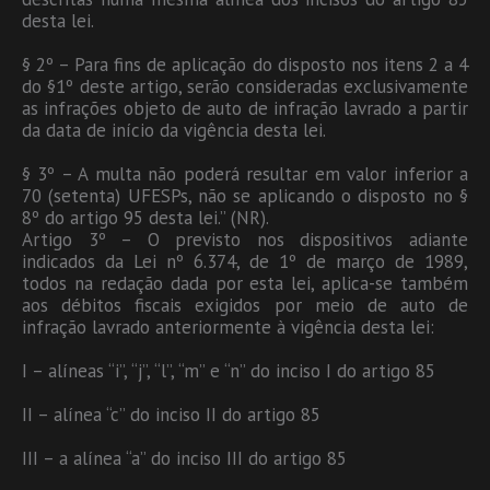
desta lei.
§ 2º – Para fins de aplicação do disposto nos itens 2 a 4
do §1º deste artigo, serão consideradas exclusivamente
as infrações objeto de auto de infração lavrado a partir
da data de início da vigência desta lei.
§ 3º – A multa não poderá resultar em valor inferior a
70 (setenta) UFESPs, não se aplicando o disposto no §
8º do artigo 95 desta lei.” (NR).
Artigo 3º – O previsto nos dispositivos adiante
indicados da Lei nº 6.374, de 1º de março de 1989,
todos na redação dada por esta lei, aplica-se também
aos débitos fiscais exigidos por meio de auto de
infração lavrado anteriormente à vigência desta lei:
I – alíneas “i”, “j”, “l”, “m” e “n” do inciso I do artigo 85
II – alínea “c” do inciso II do artigo 85
III – a alínea “a” do inciso III do artigo 85