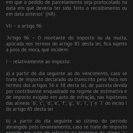
em que o pedido de parcelamento seja protocolado na
data em que deveria ter sido feito o recolhimento ou
em data anterior.” (NR)
VII – o artigo 96:
“Artigo 96 – O montante do imposto ou da multa,
aplicada nos termos do artigo 85 desta lei, fica sujeito
a juros de mora, que incidem:
I – relativamente ao imposto:
a) a partir do dia seguinte ao do vencimento, caso se
trate de imposto declarado ou transcrito pelo fisco nos
termos dos artigos 56 e 58 desta lei, de parcela devida
por contribuinte enquadrado no regime de estimativa e
de imposto exigido em auto de infração, nas hipóteses
das alíneas “b”, “c”, “d”, “e”, “f”, “g”, “h”, “i”, “j” e “l” do inciso I
do artigo 85 desta lei
b) a partir do dia seguinte ao último do período
abrangido pelo levantamento, caso se trate de imposto
exigido em auto de infração na hipótese da alínea “a”