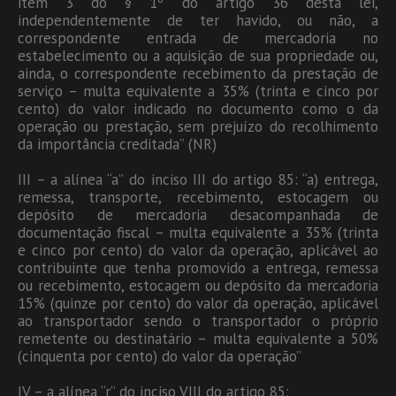
item 3 do § 1º do artigo 36 desta lei,
independentemente de ter havido, ou não, a
correspondente entrada de mercadoria no
estabelecimento ou a aquisição de sua propriedade ou,
ainda, o correspondente recebimento da prestação de
serviço – multa equivalente a 35% (trinta e cinco por
cento) do valor indicado no documento como o da
operação ou prestação, sem prejuízo do recolhimento
da importância creditada” (NR)
III – a alínea “a” do inciso III do artigo 85: “a) entrega,
remessa, transporte, recebimento, estocagem ou
depósito de mercadoria desacompanhada de
documentação fiscal – multa equivalente a 35% (trinta
e cinco por cento) do valor da operação, aplicável ao
contribuinte que tenha promovido a entrega, remessa
ou recebimento, estocagem ou depósito da mercadoria
15% (quinze por cento) do valor da operação, aplicável
ao transportador sendo o transportador o próprio
remetente ou destinatário – multa equivalente a 50%
(cinquenta por cento) do valor da operação”
IV – a alínea “r” do inciso VIII do artigo 85: