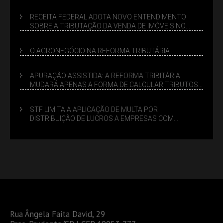
SUCESSÓRIO
RECEITA FEDERAL ADOTA NOVO ENTENDIMENTO
SOBRE A TRIBUTAÇÃO DA VENDA DE IMÓVEIS NO
LUCRO PRESUMIDO
O AGRONEGÓCIO NA REFORMA TRIBUTÁRIA
APURAÇÃO ASSISTIDA: A REFORMA TRIBITÁRIA
MUDARÁ APENAS A FORMA DE CALCULAR TRIBUTOS
OU TAMBÉM A GESTÃO DE RISCOS DAS EMPRESAS?
STF LIMITA A APLICAÇÃO DE MULTA POR
DISTRIBUIÇÃO DE LUCROS A EMPRESAS COM
DÉBITOS FEDERAIS: ANÁLISE DOS NOVOS CRITÉRIOS
Rua Ângela Faita David, 29