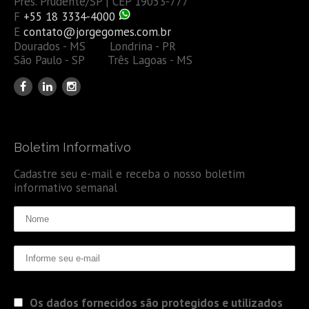
Pres. Prudente/SP | CEP 19053-777
F
+55 18 3334-4000
E
contato@jorgegomes.com.br
Dourados - MS Londrina - PR
São Paulo - SP Três Lagoas - MS
Boletim Informativo
Cadastre seu e-mail e receba o nosso boletim
informativo semanal
Os dados fornecidos são protegidos e utilizados