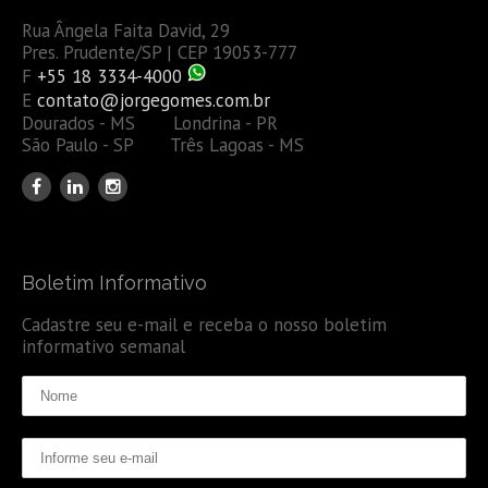
Rua Ângela Faita David, 29
Pres. Prudente/SP | CEP 19053-777
F
+55 18 3334-4000
E
contato@jorgegomes.com.br
Dourados - MS Londrina - PR
São Paulo - SP Três Lagoas - MS
Boletim Informativo
Cadastre seu e-mail e receba o nosso boletim
informativo semanal