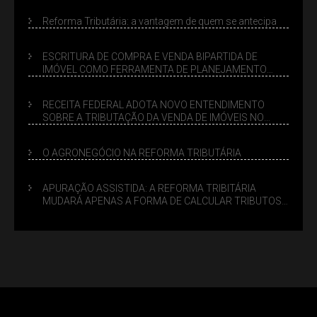
Reforma Tributária: a vantagem de quem se antecipa
ESCRITURA DE COMPRA E VENDA BIPARTIDA DE
IMÓVEL COMO FERRAMENTA DE PLANEJAMENTO
SUCESSÓRIO
RECEITA FEDERAL ADOTA NOVO ENTENDIMENTO
SOBRE A TRIBUTAÇÃO DA VENDA DE IMÓVEIS NO
LUCRO PRESUMIDO
O AGRONEGÓCIO NA REFORMA TRIBUTÁRIA
APURAÇÃO ASSISTIDA: A REFORMA TRIBITÁRIA
MUDARÁ APENAS A FORMA DE CALCULAR TRIBUTOS
OU TAMBÉM A GESTÃO DE RISCOS DAS EMPRESAS?