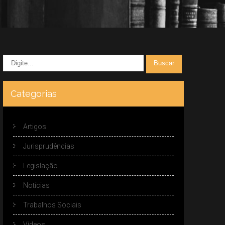
Categorias
Artigos
Jurisprudências
Legislação
Notícias
Trabalhos Sociais
Vídeos