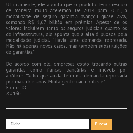
Ultimamente, ele aponta que o produto tem crescido
de maneira muito acelerada. De 2014 para 2015, a
modalidade de seguro garantia avançou quase 28%,
somando R$ 1,67 bilhão em prêmios. Apesar de os
valores incluírem tanto os seguros judiciais quanto os
de infraestrutura, ele aponta que a alta é puxada pela
modalidade judicial. “Havia uma demanda represada.
Não há apenas novos casos, mas também substituições
de garantias.”
De acordo com ele, empresas estão trocando outras
garantias como fianças bancárias e imóveis por
apólices. “Acho que ainda teremos demanda represada
por mais dois anos. Muita gente não conhece.”
Fonte: DCI
&#160