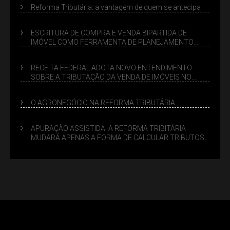
Reforma Tributária: a vantagem de quem se antecipa
ESCRITURA DE COMPRA E VENDA BIPARTIDA DE
IMÓVEL COMO FERRAMENTA DE PLANEJAMENTO
SUCESSÓRIO
RECEITA FEDERAL ADOTA NOVO ENTENDIMENTO
SOBRE A TRIBUTAÇÃO DA VENDA DE IMÓVEIS NO
LUCRO PRESUMIDO
O AGRONEGÓCIO NA REFORMA TRIBUTÁRIA
APURAÇÃO ASSISTIDA: A REFORMA TRIBITÁRIA
MUDARÁ APENAS A FORMA DE CALCULAR TRIBUTOS
OU TAMBÉM A GESTÃO DE RISCOS DAS EMPRESAS?