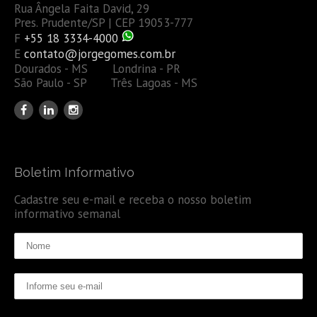
Rua Ângela Faita David, 29
Pres. Prudente/SP | CEP 19053-777
F
+55 18 3334-4000
E
contato@jorgegomes.com.br
Dourados - MS Londrina - PR
São Paulo - SP Três Lagoas - MS
Boletim Informativo
Cadastre seu e-mail e receba o nosso boletim
informativo semanal