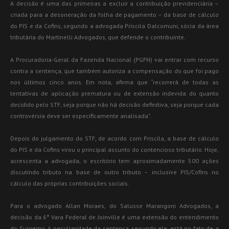
A decisão é uma das primeiras a excluir a contribuição previdenciária –
criada para a desoneração da folha de pagamento – da base de cálculo
do PIS e da Cofins, segundo a advogada Priscila Dalcomuni, sócia da área
tributária do Martinelli Advogados, que defende o contribuinte.
A Procuradoria-Geral da Fazenda Nacional (PGFN) vai entrar com recurso
contra a sentença, que também autoriza a compensação do que foi pago
nos últimos cinco anos. Em nota, afirma que “recorrerá de todas as
tentativas de aplicação prematura ou de extensão indevida do quanto
decidido pelo STF, seja porque não há decisão definitiva, seja porque cada
controvérsia deve ser especificamente analisada”.
Depois do julgamento do STF, de acordo com Priscila, a base de cálculo
do PIS e da Cofins virou o principal assunto do contencioso tributário. Hoje,
acrescenta a advogada, o escritório tem aproximadamente 500 ações
discutindo tributo na base de outro tributo – inclusive PIS/Cofins no
cálculo das próprias contribuições sociais.
Para o advogado Allan Moraes, do Salusse Marangoni Advogados, a
decisão da 6ª Vara Federal de Joinville é uma extensão do entendimento
do Supremo. A peculiaridade da sentença, segundo ele, está no fato de a