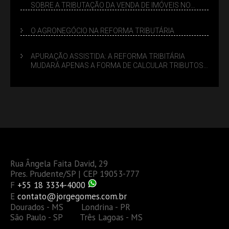
SOBRE A TRIBUTAÇÃO DA VENDA DE IMÓVEIS NO
LUCRO PRESUMIDO
O AGRONEGÓCIO NA REFORMA TRIBUTÁRIA
APURAÇÃO ASSISTIDA: A REFORMA TRIBITÁRIA
MUDARÁ APENAS A FORMA DE CALCULAR TRIBUTOS
OU TAMBÉM A GESTÃO DE RISCOS DAS EMPRESAS?
Rua Ângela Faita David, 29
Pres. Prudente/SP | CEP 19053-777
F
+55 18 3334-4000
E
contato@jorgegomes.com.br
Dourados - MS Londrina - PR
São Paulo - SP Três Lagoas - MS