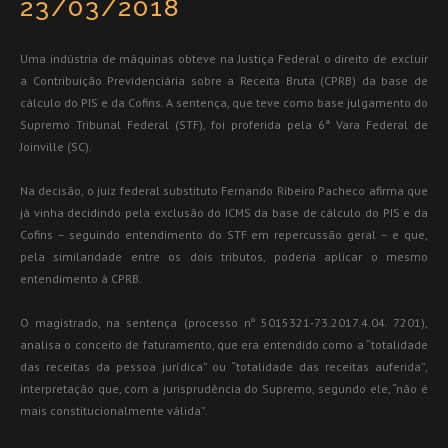
23/03/2018
Uma indústria de máquinas obteve na Justiça Federal o direito de excluir
a Contribuição Previdenciária sobre a Receita Bruta (CPRB) da base de
cálculo do PIS e da Cofins. A sentença, que teve como base julgamento do
Supremo Tribunal Federal (STF), foi proferida pela 6ª Vara Federal de
Joinville (SC).
Na decisão, o juiz federal substituto Fernando Ribeiro Pacheco afirma que
já vinha decidindo pela exclusão do ICMS da base de cálculo do PIS e da
Cofins – seguindo entendimento do STF em repercussão geral – e que,
pela similaridade entre os dois tributos, poderia aplicar o mesmo
entendimento à CPRB.
O magistrado, na sentença (processo nº 5015321-73.2017.4.04. 7201),
analisa o conceito de faturamento, que era entendido como a “totalidade
das receitas da pessoa jurídica” ou “totalidade das receitas auferida”,
interpretação que, com a jurisprudência do Supremo, segundo ele, “não é
mais constitucionalmente válida”.