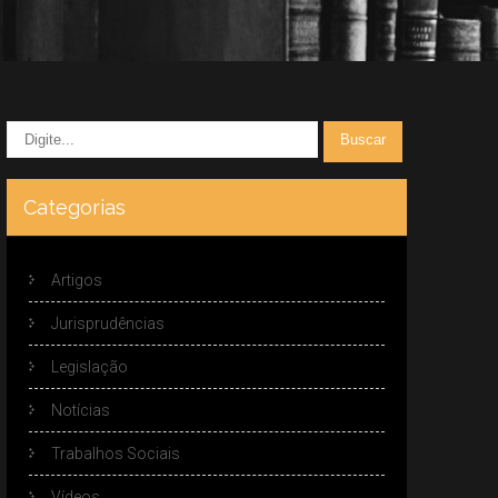
Categorias
Artigos
Jurisprudências
Legislação
Notícias
Trabalhos Sociais
Vídeos