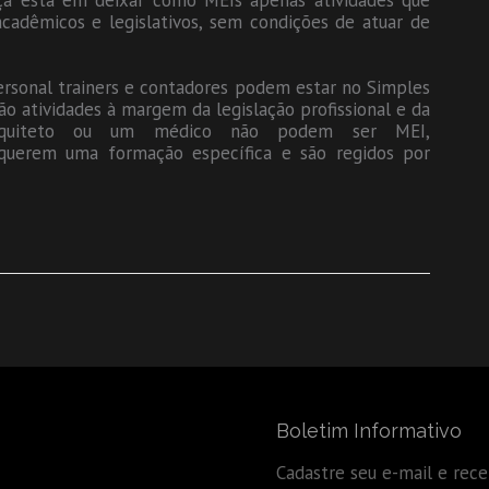
ça está em deixar como MEIs apenas atividades que
adêmicos e legislativos, sem condições de atuar de
personal trainers e contadores podem estar no Simples
ão atividades à margem da legislação profissional e da
rquiteto ou um médico não podem ser MEI,
querem uma formação específica e são regidos por
Boletim Informativo
Cadastre seu e-mail e rec