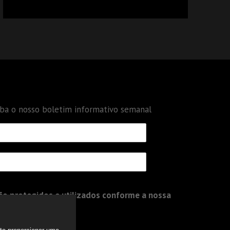
CALCULAR TRIBUTOS OU TAMBÉM A GESTÃO
DE RISCOS DAS EMPRESAS?
eba o nosso boletim informativo semanal
o protegidos e utilizados conforme a nossa