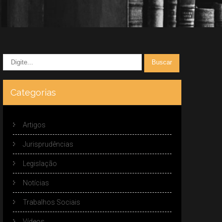
Categorias
Artigos
Jurisprudências
Legislação
Notícias
Trabalhos Sociais
Vídeos