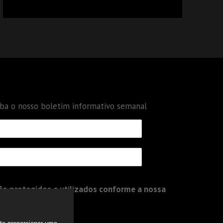
CALCULAR TRIBUTOS OU TAMBÉM A GESTÃO
DE RISCOS DAS EMPRESAS?
eba o nosso boletim informativo semanal
o protegidos e utilizados conforme a nossa