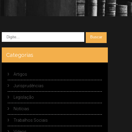
Categorias
Artigos
Jurisprudências
Legislação
Notícias
Trabalhos Sociais
Vídeos