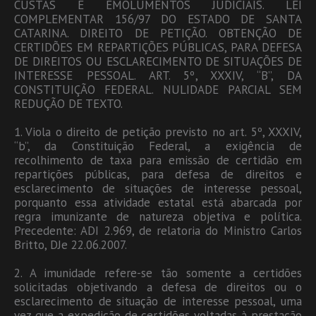
CUSTAS E EMOLUMENTOS JUDICIAIS. LEI
COMPLEMENTAR 156/97 DO ESTADO DE SANTA
CATARINA. DIREITO DE PETIÇÃO. OBTENÇÃO DE
CERTIDÕES EM REPARTIÇÕES PÚBLICAS, PARA DEFESA
DE DIREITOS OU ESCLARECIMENTO DE SITUAÇÕES DE
INTERESSE PESSOAL. ART. 5º, XXXIV, “B”, DA
CONSTITUIÇÃO FEDERAL. NULIDADE PARCIAL SEM
REDUÇÃO DE TEXTO.
1. Viola o direito de petição previsto no art. 5º, XXXIV,
“b”, da Constituição Federal, a exigência de
recolhimento de taxa para emissão de certidão em
repartições públicas, para defesa de direitos e
esclarecimento de situações de interesse pessoal,
porquanto essa atividade estatal está abarcada por
regra imunizante de natureza objetiva e política.
Precedente: ADI 2.969, de relatoria do Ministro Carlos
Britto, DJe 22.06.2007.
2. A imunidade refere-se tão somente a certidões
solicitadas objetivando a defesa de direitos ou o
esclarecimento de situação de interesse pessoal, uma
vez que a expedição de certidões voltadas à prestação