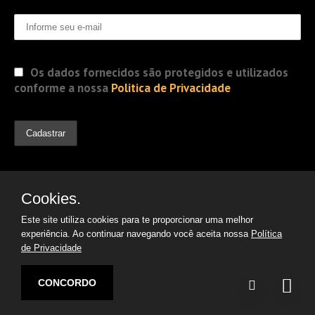
Os dados fornecidos são protegidos e utilizados
conforme a nossa
Politica de Privacidade
Cookies.
Este site utiliza cookies para te proporcionar uma melhor
experiência. Ao continuar navegando você aceita nossa
Política
de Privacidade
© 2019 Jorge Gomes
Advogados. Direitos Reservados
CONCORDO
Desenvolvido por:
Argon | Otimização de Sites