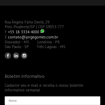
Rua Ângela Faita David, 29
Pres. Prudente/SP | CEP 19053-777
F
+55 18 3334-4000
E
contato@jorgegomes.com.br
Dourados - MS Londrina - PR
São Paulo - SP Três Lagoas - MS
Boletim Informativo
Cadastre seu e-mail e receba o nosso boletim
informativo semanal