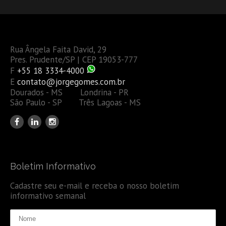
Rua Ângela Faita David, 29
Pres. Prudente/SP | CEP 19053-777
F
+55 18 3334-4000
E
contato@jorgegomes.com.br
Dourados - MS Londrina - PR
São Paulo - SP Três Lagoas - MS
Boletim Informativo
Cadastre seu e-mail e receba o nosso boletim
informativo semanal