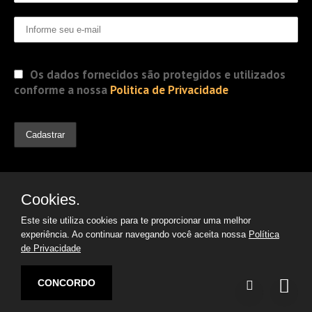
Os dados fornecidos são protegidos e utilizados
conforme a nossa
Politica de Privacidade
Cookies.
Este site utiliza cookies para te proporcionar uma melhor
experiência. Ao continuar navegando você aceita nossa
Política
de Privacidade
© 2019 Jorge Gomes
Advogados. Direitos Reservados
CONCORDO
Desenvolvido por:
Argon | Otimização de Sites