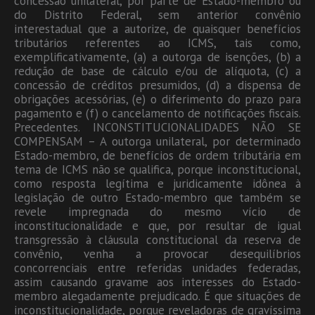
concessão unilateral, por parte de Estado-membro ou
do Distrito Federal, sem anterior convênio
interestadual que a autorize, de quaisquer benefícios
tributários referentes ao ICMS, tais como,
exemplificativamente, (a) a outorga de isenções, (b) a
redução de base de cálculo e/ou de alíquota, (c) a
concessão de créditos presumidos, (d) a dispensa de
obrigações acessórias, (e) o diferimento do prazo para
pagamento e (f) o cancelamento de notificações fiscais.
Precedentes. INCONSTITUCIONALIDADES NÃO SE
COMPENSAM – A outorga unilateral, por determinado
Estado-membro, de benefícios de ordem tributária em
tema de ICMS não se qualifica, porque inconstitucional,
como resposta legítima e juridicamente idônea à
legislação de outro Estado-membro que também se
revele impregnada do mesmo vício de
inconstitucionalidade e que, por resultar de igual
transgressão à cláusula constitucional da reserva de
convênio, venha a provocar desequilíbrios
concorrenciais entre referidas unidades federadas,
assim causando gravame aos interesses do Estado-
membro alegadamente prejudicado. É que situações de
inconstitucionalidade, porque reveladoras de gravíssima