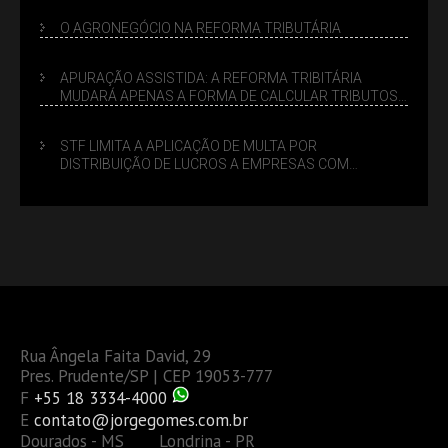
O AGRONEGÓCIO NA REFORMA TRIBUTÁRIA
APURAÇÃO ASSISTIDA: A REFORMA TRIBITÁRIA
MUDARÁ APENAS A FORMA DE CALCULAR TRIBUTOS
OU TAMBÉM A GESTÃO DE RISCOS DAS EMPRESAS?
STF LIMITA A APLICAÇÃO DE MULTA POR
DISTRIBUIÇÃO DE LUCROS A EMPRESAS COM
DÉBITOS FEDERAIS: ANÁLISE DOS NOVOS CRITÉRIOS
Rua Ângela Faita David, 29
Pres. Prudente/SP | CEP 19053-777
F
+55 18 3334-4000
E
contato@jorgegomes.com.br
Dourados - MS Londrina - PR