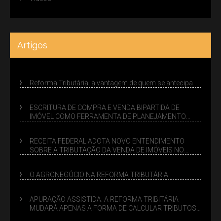
Artigos
Reforma Tributária: a vantagem de quem se antecipa
ESCRITURA DE COMPRA E VENDA BIPARTIDA DE
IMÓVEL COMO FERRAMENTA DE PLANEJAMENTO
SUCESSÓRIO
RECEITA FEDERAL ADOTA NOVO ENTENDIMENTO
SOBRE A TRIBUTAÇÃO DA VENDA DE IMÓVEIS NO
LUCRO PRESUMIDO
O AGRONEGÓCIO NA REFORMA TRIBUTÁRIA
APURAÇÃO ASSISTIDA: A REFORMA TRIBITÁRIA
MUDARÁ APENAS A FORMA DE CALCULAR TRIBUTOS
OU TAMBÉM A GESTÃO DE RISCOS DAS EMPRESAS?