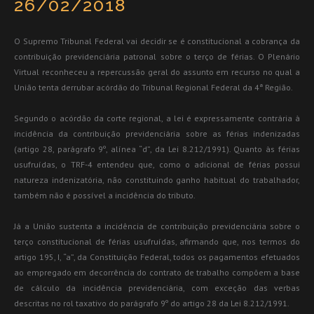
26/02/2018
O Supremo Tribunal Federal vai decidir se é constitucional a cobrança da
contribuição previdenciária patronal sobre o terço de férias. O Plenário
Virtual reconheceu a repercussão geral do assunto em recurso no qual a
União tenta derrubar acórdão do Tribunal Regional Federal da 4ª Região.
Segundo o acórdão da corte regional, a lei é expressamente contrária à
incidência da contribuição previdenciária sobre as férias indenizadas
(artigo 28, parágrafo 9º, alínea “d”, da Lei 8.212/1991). Quanto às férias
usufruídas, o TRF-4 entendeu que, como o adicional de férias possui
natureza indenizatória, não constituindo ganho habitual do trabalhador,
também não é possível a incidência do tributo.
Já a União sustenta a incidência de contribuição previdenciária sobre o
terço constitucional de férias usufruídas, afirmando que, nos termos do
artigo 195, I, “a”, da Constituição Federal, todos os pagamentos efetuados
ao empregado em decorrência do contrato de trabalho compõem a base
de cálculo da incidência previdenciária, com exceção das verbas
descritas no rol taxativo do parágrafo 9º do artigo 28 da Lei 8.212/1991.