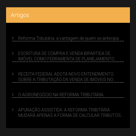
Artigos
Reforma Tributária: a vantagem de quem se antecipa
ESCRITURA DE COMPRA E VENDA BIPARTIDA DE
IMÓVEL COMO FERRAMENTA DE PLANEJAMENTO
SUCESSÓRIO
RECEITA FEDERAL ADOTA NOVO ENTENDIMENTO
SOBRE A TRIBUTAÇÃO DA VENDA DE IMÓVEIS NO
LUCRO PRESUMIDO
O AGRONEGÓCIO NA REFORMA TRIBUTÁRIA
APURAÇÃO ASSISTIDA: A REFORMA TRIBITÁRIA
MUDARÁ APENAS A FORMA DE CALCULAR TRIBUTOS
OU TAMBÉM A GESTÃO DE RISCOS DAS EMPRESAS?