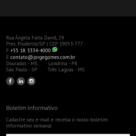
Rua Ângela Faita David, 29
Pres. Prudente/SP | CEP 19053-777
F
+55 18 3334-4000
E
contato@jorgegomes.com.br
Dourados - MS Londrina - PR
São Paulo - SP Três Lagoas - MS
Boletim Informativo
Cadastre seu e-mail e receba o nosso boletim
informativo semanal