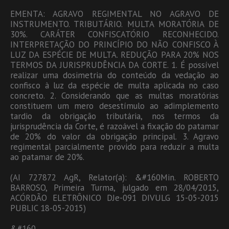
EMENTA: AGRAVO REGIMENTAL NO AGRAVO DE
INSTRUMENTO. TRIBUTÁRIO. MULTA MORATÓRIA DE
30%. CARÁTER CONFISCATÓRIO RECONHECIDO.
INTERPRETAÇÃO DO PRINCÍPIO DO NÃO CONFISCO À
LUZ DA ESPÉCIE DE MULTA. REDUÇÃO PARA 20% NOS
TERMOS DA JURISPRUDÊNCIA DA CORTE. 1. É possível
realizar uma dosimetria do conteúdo da vedação ao
confisco à luz da espécie de multa aplicada no caso
concreto. 2. Considerando que as multas moratórias
constituem um mero desestímulo ao adimplemento
tardio da obrigação tributária, nos termos da
jurisprudência da Corte, é razoável a fixação do patamar
de 20% do valor da obrigação principal. 3. Agravo
regimental parcialmente provido para reduzir a multa
ao patamar de 20%.
(AI 727872 AgR, Relator(a): &#160Min. ROBERTO
BARROSO, Primeira Turma, julgado em 28/04/2015,
ACÓRDÃO ELETRÔNICO DJe-091 DIVULG 15-05-2015
PUBLIC 18-05-2015)
&#160