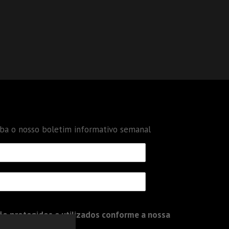
eba o nosso boletim informativo semanal
o protegidos e utilizados conforme a nossa