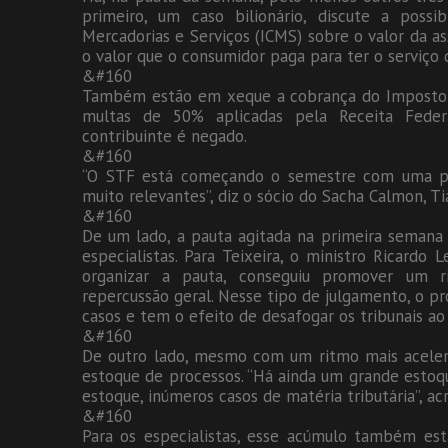
primeiro, um caso bilionário, discute a poss
Mercadorias e Serviços (ICMS) sobre o valor da ass
o valor que o consumidor paga para ter o serviço
&#160
Também estão em xeque a cobrança do Imposto so
multas de 50% aplicadas pela Receita Fede
contribuinte é negado.
&#160
“O STF está começando o semestre com uma pau
muito relevantes”, diz o sócio do Sacha Calmon, Ti
&#160
De um lado, a pauta agitada na primeira semana 
especialistas. Para Teixeira, o ministro Ricard
organizar a pauta, conseguiu promover um 
repercussão geral. Nesse tipo de julgamento, o 
casos e tem o efeito de desafogar os tribunais ao 
&#160
De outro lado, mesmo com um ritmo mais acele
estoque de processos. “Há ainda um grande estoq
estoque, inúmeros casos de matéria tributária”, a
&#160
Para os especialistas, esse acúmulo também es