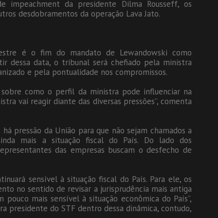
e impeachment da presidente Dilma Rousseff, os
utros desdobramentos da operação Lava Jato.
mestre é o fim do mandato de Lewandowski como
r dessa data, o tribunal será chefiado pela ministra
anizado e pela pontualidade nos compromissos.
sobre como o perfil da ministra pode influenciar na
stra vai reagir diante das diversas pressões”, comenta
do há pressão da União para que não sejam chamados a
nda mais a situação fiscal do País. Do lado dos
s representantes das empresas buscam o desfecho de
uará sensível à situação fiscal do País. Para ele, os
o no sentido de revisar a jurisprudência mais antiga
 pouco mais sensível à situação econômica do País”,
ura presidente do STF dentro dessa dinâmica, contudo,