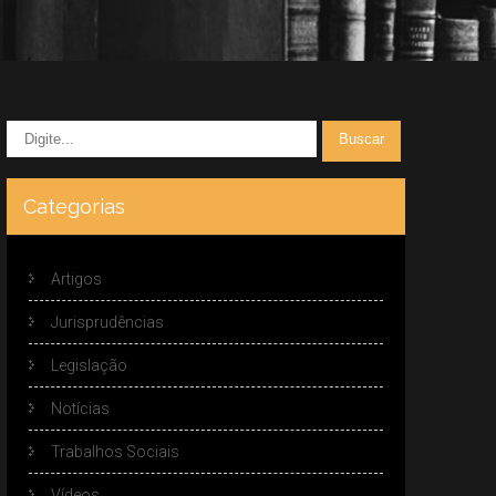
Categorias
Artigos
Jurisprudências
Legislação
Notícias
Trabalhos Sociais
Vídeos