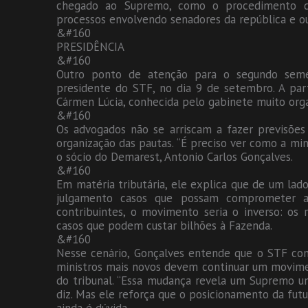
chegado ao Supremo, como o procedimento d
processos envolvendo senadores da república e o
&#160
PRESIDÊNCIA
&#160
Outro ponto de atenção para o segundo se
presidente do STF, no dia 9 de setembro. A parti
Cármen Lúcia, conhecida pelo gabinete muito org
&#160
Os advogados não se arriscam a fazer previsões 
organização das pautas. “É preciso ver como a mini
o sócio do Demarest, Antonio Carlos Gonçalves.
&#160
Em matéria tributária, ele explica que de um la
julgamento casos que possam comprometer ai
contribuintes, o movimento seria o inverso: o
casos que podem custar bilhões à Fazenda.
&#160
Nesse cenário, Gonçalves entende que o STF contin
ministros mais novos devem continuar um moviment
do tribunal. “Essa mudança revela um Supremo um
diz. Mas ele reforça que o posicionamento da fut