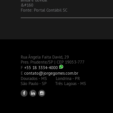
ainda é dúvida.
&#160
Fonte: Portal Contábil SC
Rua Ângela Faita David, 29
Pres. Prudente/SP | CEP 19053-777
F
+55 18 3334-4000
E
contato@jorgegomes.com.br
Dourados - MS Londrina - PR
São Paulo - SP Três Lagoas - MS