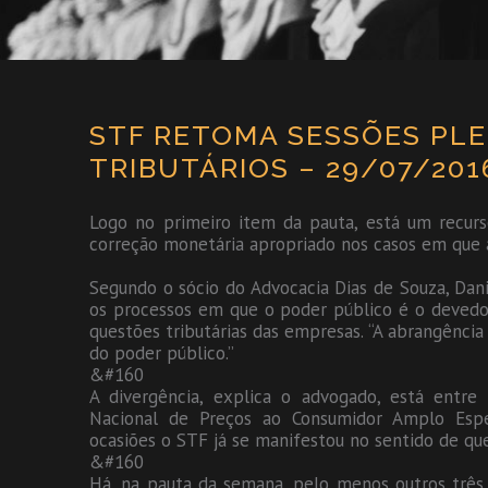
STF RETOMA SESSÕES PL
TRIBUTÁRIOS – 29/07/201
Logo no primeiro item da pauta, está um recurs
correção monetária apropriado nos casos em que 
Segundo o sócio do Advocacia Dias de Souza, Dani
os processos em que o poder público é o devedor,
questões tributárias das empresas. “A abrangênci
do poder público.”
&#160
A divergência, explica o advogado, está entre
Nacional de Preços ao Consumidor Amplo Espec
ocasiões o STF já se manifestou no sentido de que
&#160
Há, na pauta da semana, pelo menos outros três 