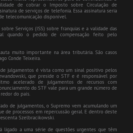
ibilidade de cobrar o Imposto sobre Circulação de
inatura de serviços de telefonia. Essa assinatura seria
 de telecomunicação disponível.
bre Serviços (ISS) sobre franquias e a validade das
ral quando o pedido de compensação feito pelo
ta muito importante na área tributária. São casos
ago Conde Teixeira.
de julgamentos é vista como um sinal positivo pelos
o Lewandowski, que preside o STF e é responsável por
ritmo acelerado de julgamentos de recursos com
pronunciamento do STF vale para um grande número de
redor do país.
rado de julgamentos, o Supremo vem acumulando um
ue de processos em repercussão geral. E dentro deste
crescenta Szelbracikowski.
tá ligado a uma série de questões urgentes que têm