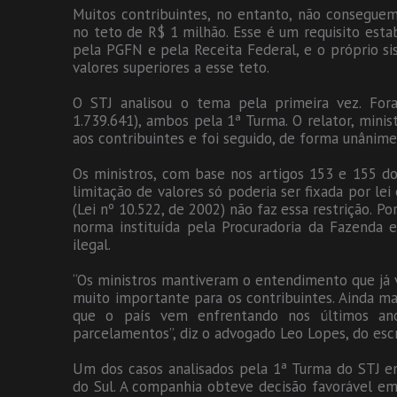
Muitos contribuintes, no entanto, não conseguem
no teto de R$ 1 milhão. Esse é um requisito estab
pela PGFN e pela Receita Federal, e o próprio s
valores superiores a esse teto.
O STJ analisou o tema pela primeira vez. For
1.739.641), ambos pela 1ª Turma. O relator, minis
aos contribuintes e foi seguido, de forma unânime
Os ministros, com base nos artigos 153 e 155 do
limitação de valores só poderia ser fixada por lei
(Lei nº 10.522, de 2002) não faz essa restrição. P
norma instituída pela Procuradoria da Fazenda 
ilegal.
“Os ministros mantiveram o entendimento que já vi
muito importante para os contribuintes. Ainda 
que o país vem enfrentando nos últimos an
parcelamentos”, diz o advogado Leo Lopes, do escr
Um dos casos analisados pela 1ª Turma do STJ en
do Sul. A companhia obteve decisão favorável em t