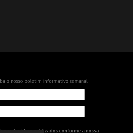
eba o nosso boletim informativo semanal
o protegidos e utilizados conforme a nossa