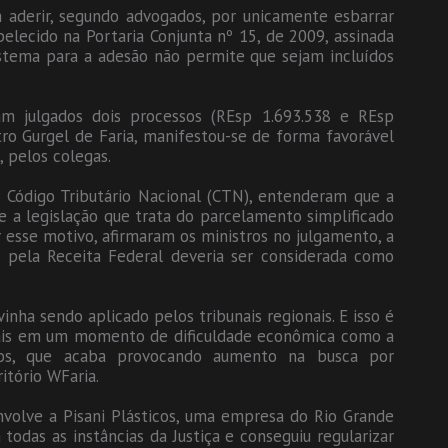
 aderir, segundo advogados, por unicamente esbarrar
elecido na Portaria Conjunta nº 15, de 2009, assinada
istema para a adesão não permite que sejam incluídos
am julgados dois processos (REsp 1.693.538 e REsp
tro Gurgel de Faria, manifestou-se de forma favorável
, pelos colegas.
 Código Tributário Nacional (CTN), entenderam que a
 e a legislação que trata do parcelamento simplificado
or esse motivo, afirmaram os ministros no julgamento, a
e pela Receita Federal deveria ser considerada como
nha sendo aplicado pelos tribunais regionais. E isso é
mais em um momento de dificuldade econômica como a
os, que acaba provocando aumento na busca por
itório WFaria.
volve a Pisani Plásticos, uma empresa do Rio Grande
odas as instâncias da Justiça e conseguiu regularizar