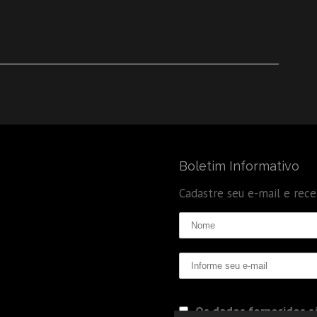
Boletim Informativo
Cadastre seu e-mail e rec
Os dados fornecidos sã