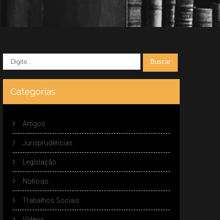
Categorias
Artigos
Jurisprudências
Legislação
Notícias
Trabalhos Sociais
Vídeos