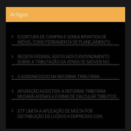
Artigos
ESCRITURA DE COMPRA E VENDA BIPARTIDA DE
IMÓVEL COMO FERRAMENTA DE PLANEJAMENTO
SUCESSÓRIO
RECEITA FEDERAL ADOTA NOVO ENTENDIMENTO
SOBRE A TRIBUTAÇÃO DA VENDA DE IMÓVEIS NO
LUCRO PRESUMIDO
O AGRONEGÓCIO NA REFORMA TRIBUTÁRIA
APURAÇÃO ASSISTIDA: A REFORMA TRIBITÁRIA
MUDARÁ APENAS A FORMA DE CALCULAR TRIBUTOS
OU TAMBÉM A GESTÃO DE RISCOS DAS EMPRESAS?
STF LIMITA A APLICAÇÃO DE MULTA POR
DISTRIBUIÇÃO DE LUCROS A EMPRESAS COM
DÉBITOS FEDERAIS: ANÁLISE DOS NOVOS CRITÉRIOS