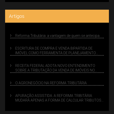
Artigos
Reforma Tributária: a vantagem de quem se antecipa
ESCRITURA DE COMPRA E VENDA BIPARTIDA DE
IMÓVEL COMO FERRAMENTA DE PLANEJAMENTO
SUCESSÓRIO
RECEITA FEDERAL ADOTA NOVO ENTENDIMENTO
SOBRE A TRIBUTAÇÃO DA VENDA DE IMÓVEIS NO
LUCRO PRESUMIDO
O AGRONEGÓCIO NA REFORMA TRIBUTÁRIA
APURAÇÃO ASSISTIDA: A REFORMA TRIBITÁRIA
MUDARÁ APENAS A FORMA DE CALCULAR TRIBUTOS
OU TAMBÉM A GESTÃO DE RISCOS DAS EMPRESAS?