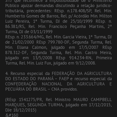
STJ que reconhece a impossibilidade de o Ministério
Público ajuizar demandas discutindo a relação jurídico-
tributária, precedentes: REsp. n.178.408/SP, Rel. Min.
Humberto Gomes de Barros, Rel. p/ Acórdão Min. Milton
Luiz Pereira, 1ª Turma, DJ de 25/10/1999 REsp. n.
86.381/RS, Rel. Min. Francisco Peçanha Martins, 2ª
Turma, DJ de 03/11/1999
REsp. n. 233.664/MG, Rel. Min. Garcia Vieira, 1ª Turma, DJ
de 21/02/2000 REsp 799.780-DF, Segunda Turma, Rel.
Min. Eliana Calmon, julgado em 17/5/2007 REsp
878.312-DF, Segunda Turma, Rel. Min. Castro Meira,
julgado em 13/5/2008 REsp 914.234-RN, Primeira
Turma, Rel. Min. Luiz Fux, julgado em 9/12/2008.
4. Recurso especial da FEDERAÇÃO DA AGRICULTURA
DO ESTADO DO PARANÁ – FAEP e recurso especial da
CONFEDERAÇÃO NACIONAL DA AGRICULTURA E
PECUÁRIA DO BRASIL – CNA providos.
(REsp 1541275/PR, Rel. Ministro MAURO CAMPBELL
MARQUES, SEGUNDA TURMA, julgado em 17/12/2015,
DJe 18/12/2015)
&#160