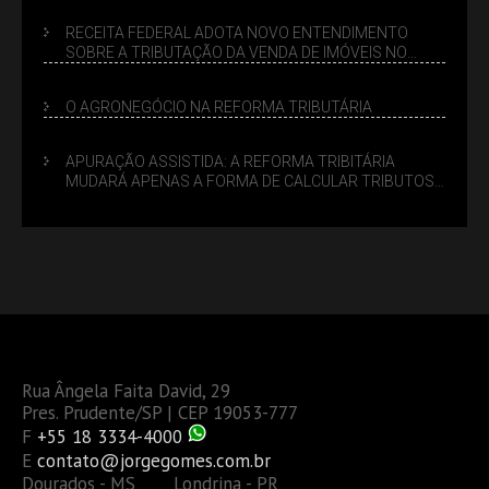
RECEITA FEDERAL ADOTA NOVO ENTENDIMENTO
SOBRE A TRIBUTAÇÃO DA VENDA DE IMÓVEIS NO
LUCRO PRESUMIDO
O AGRONEGÓCIO NA REFORMA TRIBUTÁRIA
APURAÇÃO ASSISTIDA: A REFORMA TRIBITÁRIA
MUDARÁ APENAS A FORMA DE CALCULAR TRIBUTOS
OU TAMBÉM A GESTÃO DE RISCOS DAS EMPRESAS?
Rua Ângela Faita David, 29
Pres. Prudente/SP | CEP 19053-777
F
+55 18 3334-4000
E
contato@jorgegomes.com.br
Dourados - MS Londrina - PR