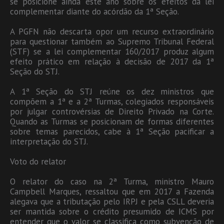
se posicione ainda este ano sobre os efeitos da lei
complementar diante do acórdão da 1ª Seção.
A PGFN não descarta opor um recurso extraordinário
para questionar também ao Supremo Tribunal Federal
(STF) se a lei complementar 160/2017 produz algum
efeito prático em relação à decisão de 2017 da 1ª
Seção do STJ.
A 1ª Seção do STJ reúne os dez ministros que
compõem a 1ª e a 2ª Turmas, colegiados responsáveis
por julgar controvérsias de Direito Privado na Corte.
Quando as Turmas se posicionam de formas diferentes
sobre temas parecidos, cabe à 1ª Seção pacificar a
interpretação do STJ.
Voto do relator
O relator do caso na 2ª Turma, ministro Mauro
Campbell Marques, ressaltou que em 2017 a Fazenda
alegava que a tributação pelo IRPJ e pela CSLL deveria
ser mantida sobre o crédito presumido de ICMS por
entender que o valor se classifica como subvenção de