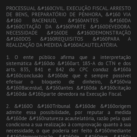
PROCESSUAL &#160CIVIL. EXECUÇÃO FISCAL. ARRESTO
DE BENS, PREPARATÓRIO DE PENHORA, &#160 VIA
&#160 BACENJUD, &#160ANTES &#160DA
&#160CITAÇÃO DA &#160PARTE &#160DEVEDORA.
NECESSIDADE &#160DE &#160DEMONSTRAÇÃO
&#160DOS &#160REQUISITOS &#160PARA A
REALIZAÇÃO DA MEDIDA &#160ACAUTELATÓRIA.
1. O ente público afirma que a interpretação
sistemática &#160do &#160art. 185-A do CTN e dos
arts. 835, 841 e 842 do CPC conduz &#160à
&#160conclusão &#160de que é sempre possível
efetuar o bloqueio de dinheiro, &#160via
&#160BacenJud, &#160antes &#160da &#160citação
&#160da &#160parte devedora na Execução Fiscal.
2. &#160O &#160Tribunal &#160de &#160origem
admite essa possibilidade, por reputar a medida
&#160de &#160natureza acautelatória, razão pela qual
condiciona a sua realização à comprovação quanto à sua
necessidade, o que poderia ser feito &#160mediante
&#160demonstração &#160de &#160que &#160a