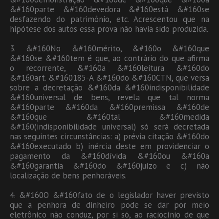
&#160parte &#160devedora &#160está &#160se
desfazendo do patrimônio, etc. Acrescentou que na
hipótese dos autos essa prova não havia sido produzida.
3. &#160No &#160mérito, &#160o &#160que
&#160se &#160tem é que, ao contrário do que afirma
o recorrente, &#160a &#160leitura &#160do
&#160art. &#160185-A &#160do &#160CTN, que versa
sobre a decretação &#160da &#160indisponibilidade
&#160universal de bens, revela que tal norma
&#160parte &#160da &#160premissa &#160de
&#160que &#160tal &#160medida
&#160(indisponibilidade universal) só será decretada
nas seguintes circunstâncias: a) prévia citação &#160do
&#160executado b) inércia deste em providenciar o
pagamento da &#160dívida &#160ou &#160a
&#160garantia &#160do &#160juízo e c) não
localização de bens penhoráveis.
4. &#160O &#160fato de o legislador haver previsto
que a penhora de dinheiro pode se dar por meio
eletrônico não conduz, por si só, ao raciocínio de que