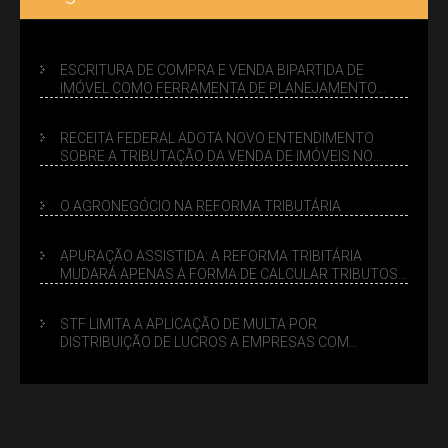
ESCRITURA DE COMPRA E VENDA BIPARTIDA DE
IMÓVEL COMO FERRAMENTA DE PLANEJAMENTO
SUCESSÓRIO
RECEITA FEDERAL ADOTA NOVO ENTENDIMENTO
SOBRE A TRIBUTAÇÃO DA VENDA DE IMÓVEIS NO
LUCRO PRESUMIDO
O AGRONEGÓCIO NA REFORMA TRIBUTÁRIA
APURAÇÃO ASSISTIDA: A REFORMA TRIBITÁRIA
MUDARÁ APENAS A FORMA DE CALCULAR TRIBUTOS
OU TAMBÉM A GESTÃO DE RISCOS DAS EMPRESAS?
STF LIMITA A APLICAÇÃO DE MULTA POR
DISTRIBUIÇÃO DE LUCROS A EMPRESAS COM
DÉBITOS FEDERAIS: ANÁLISE DOS NOVOS CRITÉRIOS