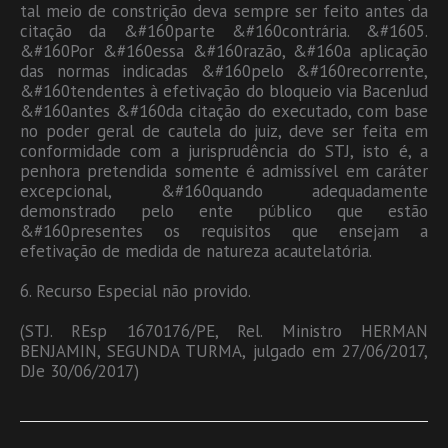
tal meio de constrição deva sempre ser feito antes da
citação da &#160parte &#160contrária. &#1605.
&#160Por &#160essa &#160razão, &#160a aplicação
das normas indicadas &#160pelo &#160recorrente,
&#160tendentes à efetivação do bloqueio via BacenJud
&#160antes &#160da citação do executado, com base
no poder geral de cautela do juiz, deve ser feita em
conformidade com a jurisprudência do STJ, isto é, a
penhora pretendida somente é admissível em caráter
excepcional, &#160quando adequadamente
demonstrado pelo ente público que estão
&#160presentes os requisitos que ensejam a
efetivação de medida de natureza acautelatória.
6. Recurso Especial não provido.
(STJ. REsp 1670176/PE, Rel. Ministro HERMAN
BENJAMIN, SEGUNDA TURMA, julgado em 27/06/2017,
DJe 30/06/2017)