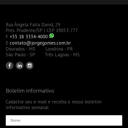
Rua Ângela Faita David, 29
Pres. Prudente/SP | CEP 19053-777
F
+55 18 3334-4000
E
contato@jorgegomes.com.br
Dourados - MS Londrina - PR
São Paulo - SP Três Lagoas - MS
Boletim Informativo
Cadastre seu e-mail e receba o nosso boletim
informativo semanal