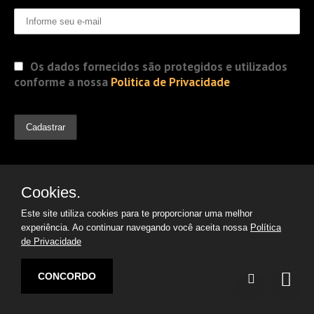
Os dados fornecidos são protegidos e utilizados
conforme a nossa
Politica de Privacidade
Cookies.
Este site utiliza cookies para te proporcionar uma melhor
experiência. Ao continuar navegando você aceita nossa
Política
de Privacidade
© 2019 Jorge Gomes
Advogados. Direitos Reservados
CONCORDO
Desenvolvido por:
Argon | Otimização de Sites