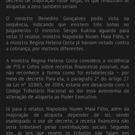
decreto de majoração fosse ilegal, os que reduziram as
alíquotas a zero também seriam.
O ministro Benedito Gonçalves pediu vista na
sequência, indicando que existem três linhas no
julgamento. O ministro Sérgio Kukina aguarda para
votar. O relator, ministro Napoleão Nunes Maia Filho, e
a ministra Regina Helena Costa já haviam votado contra
a cobrança, por motivos diferentes.
A ministra Regina Helena Costa considera a incidência
de PIS e Cofins sobre receitas financeiras possível, mas
não reconhece a forma como foi estabelecida – por
meio de decreto. Para ela, o parágrafo 2º do artigo 27
da Lei nº 10.865, de 2004, estaria em desacordo com o
Código Tributário Nacional ao dar essa autonomia da
alteração de alíquota ao Poder Executivo.
Já para o relator, Napoleão Nunes Maia Filho, além da
majoração de alíquota depender de lei, sendo
inadequado o uso de decreto, a receita financeira não
seria tributável pelas contribuições sociais. Segundo
ele, as leis que regem os tributos não falam em