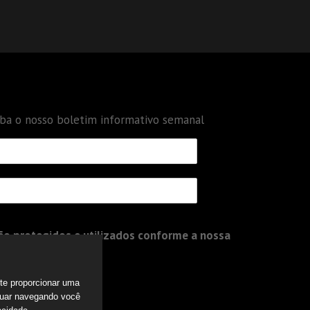
eba o nosso boletim informativo semanal
o protegidos e utilizados conforme a nossa
a te proporcionar uma
nuar navegando você