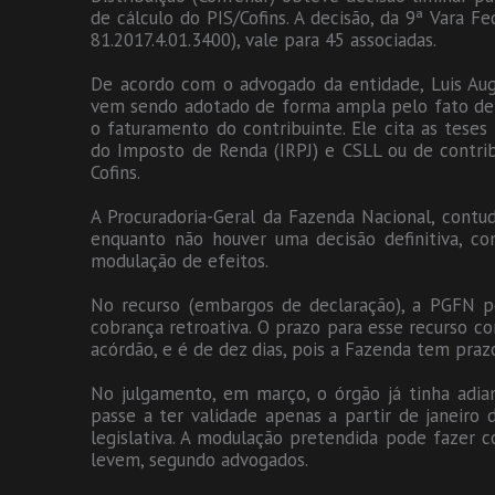
de cálculo do PIS/Cofins. A decisão, da 9ª Vara F
81.2017.4.01.3400), vale para 45 associadas.
De acordo com o advogado da entidade, Luis Aug
vem sendo adotado de forma ampla pelo fato de
o faturamento do contribuinte. Ele cita as teses
do Imposto de Renda (IRPJ) e CSLL ou de contribu
Cofins.
A Procuradoria-Geral da Fazenda Nacional, contu
enquanto não houver uma decisão definitiva, co
modulação de efeitos.
No recurso (embargos de declaração), a PGFN pe
cobrança retroativa. O prazo para esse recurso 
acórdão, e é de dez dias, pois a Fazenda tem pra
No julgamento, em março, o órgão já tinha adia
passe a ter validade apenas a partir de janeir
legislativa. A modulação pretendida pode fazer 
levem, segundo advogados.