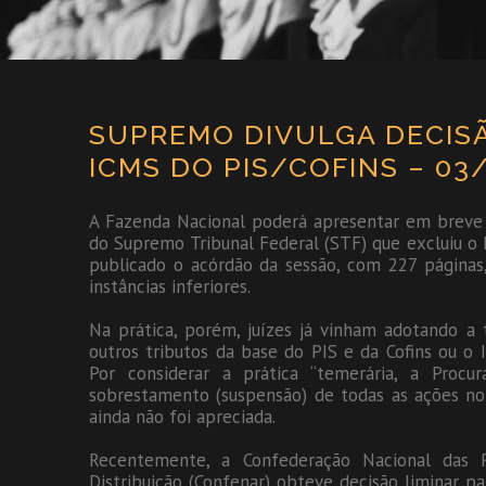
SUPREMO DIVULGA DECIS
ICMS DO PIS/COFINS – 03
A Fazenda Nacional poderá apresentar em breve 
do Supremo Tribunal Federal (STF) que excluiu o 
publicado o acórdão da sessão, com 227 páginas,
instâncias inferiores.
Na prática, porém, juízes já vinham adotando a te
outros tributos da base do PIS e da Cofins ou o 
Por considerar a prática “temerária, a Procu
sobrestamento (suspensão) de todas as ações no p
ainda não foi apreciada.
Recentemente, a Confederação Nacional das
Distribuição (Confenar) obteve decisão liminar pa