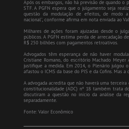
Após os embargos, não há previsão de quando o pr
STF. A PGFN espera que o julgamento seja realiz
questão da modulação de efeitos, de modo a e
nacional”, conforme afirma em nota enviada ao Val
Milhares de ações foram ajuizadas desde o jul
públicos. A PGFN estima perda de arrecadação d
R$ 250 bilhões com pagamentos retroativos.
Advogados têm esperança de não haver modulaç
Cristiane Romano, do escritório Machado Meyer 
justifique a medida. Em 2014, o Plenário julgou
afastou o ICMS da base do PIS e da Cofins. Mas a d
A advogada acredita que não haverá uma terceira 
constitucionalidade (ADC) nº 18 também trata do
discutiram a questão no início da análise da re
separadamente.
Fonte: Valor Econômico