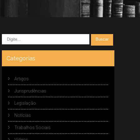
Categorias
Artigos
Jurisprudências
Legislação
Notícias
Trabalhos Sociais
Vídeos