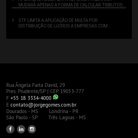
MUDARÁ APENAS A FORMA DE CALCULAR TRIBUTOS
OU TAMBÉM A GESTÃO DE RISCOS DAS EMPRESAS?
STF LIMITA A APLICAÇÃO DE MULTA POR
DISTRIBUIÇÃO DE LUCROS A EMPRESAS COM
DÉBITOS FEDERAIS: ANÁLISE DOS NOVOS CRITÉRIOS
Rua Ângela Faita David, 29
Pres. Prudente/SP | CEP 19053-777
F
+55 18 3334-4000
E
contato@jorgegomes.com.br
Dourados - MS Londrina - PR
São Paulo - SP Três Lagoas - MS